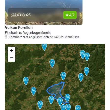
4.7
43
25
Vulkan Forellen
Fischarten: Regenbogenforelle
Kommerzieller Angelsee/Teich bei 54552 Beinhausen
+
−