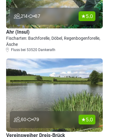
5.0
214
87
Ahr (Insul)
Fischarten: Bachforelle, Döbel, Regenbogenforelle,
Äsche
Fluss bei 53520 Dankerath
5.0
60
79
Vereinsweiher Dreis-Brück