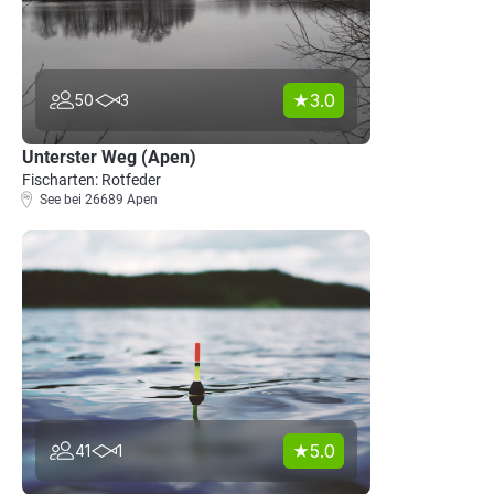
3.0
50
3
Unterster Weg (Apen)
Fischarten: Rotfeder
See bei 26689 Apen
5.0
41
1