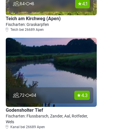
4.1
84
8
Teich am Kirchweg (Apen)
Fischarten: Graskarpfen
Teich bei 26689 Apen
4.3
72
34
Godensholter Tief
Fischarten: Flussbarsch, Zander, Aal, Rotfeder,
Wels
Kanal bei 26689 Apen