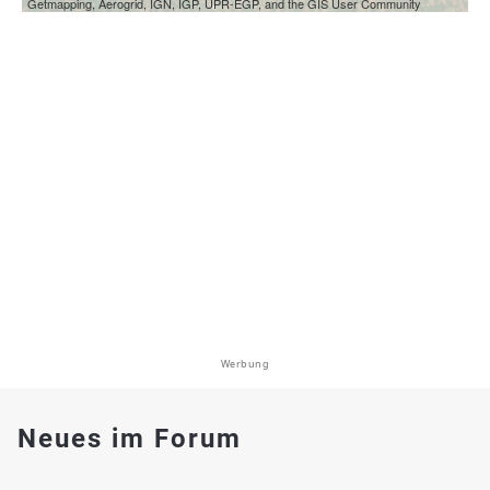
Getmapping, Aerogrid, IGN, IGP, UPR-EGP, and the GIS User Community
Werbung
Neues im Forum