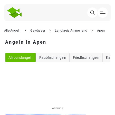
Alle Angeln
Gewässer
Landkreis Ammerland
Apen
Angeln in Apen
Allroundangeln
Raubfischangeln
Friedfischangeln
Karp
Werbung