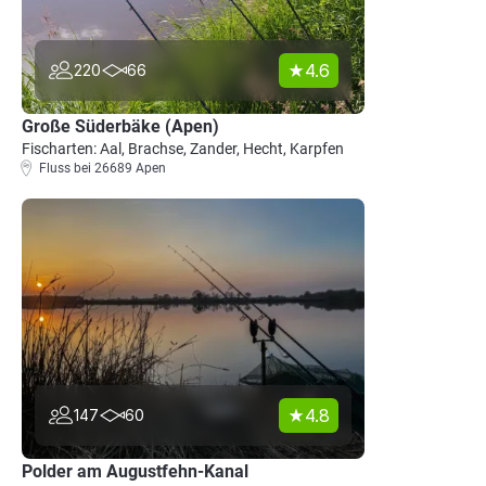
4.6
220
66
Große Süderbäke (Apen)
Fischarten: Aal, Brachse, Zander, Hecht, Karpfen
Fluss bei 26689 Apen
4.8
147
60
Polder am Augustfehn-Kanal