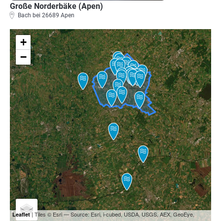
Große Norderbäke (Apen)
Bach bei 26689 Apen
+
−
| Tiles © Esri — Source: Esri, i-cubed, USDA, USGS, AEX, GeoEye,
Leaflet