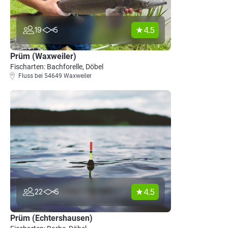
4.5
19
5
Prüm (Waxweiler)
Fischarten: Bachforelle, Döbel
Fluss bei 54649 Waxweiler
4.5
22
5
Prüm (Echtershausen)