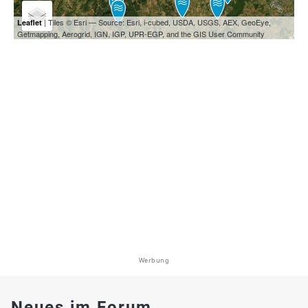
| Tiles © Esri — Source: Esri, i-cubed, USDA, USGS, AEX, GeoEye,
Leaflet
Getmapping, Aerogrid, IGN, IGP, UPR-EGP, and the GIS User Community
Werbung
Neues im Forum