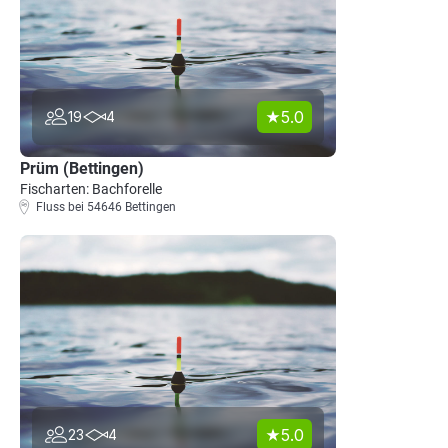
5.0
19
4
Prüm (Bettingen)
Fischarten: Bachforelle
Fluss bei 54646 Bettingen
5.0
23
4