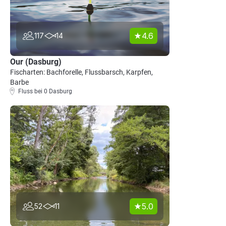
4.6
117
14
Our (Dasburg)
Fischarten: Bachforelle, Flussbarsch, Karpfen,
Barbe
Fluss bei 0 Dasburg
5.0
52
11