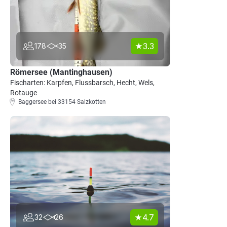
3.3
178
35
Römersee (Mantinghausen)
Fischarten: Karpfen, Flussbarsch, Hecht, Wels,
Rotauge
Baggersee bei 33154 Salzkotten
4.7
32
26