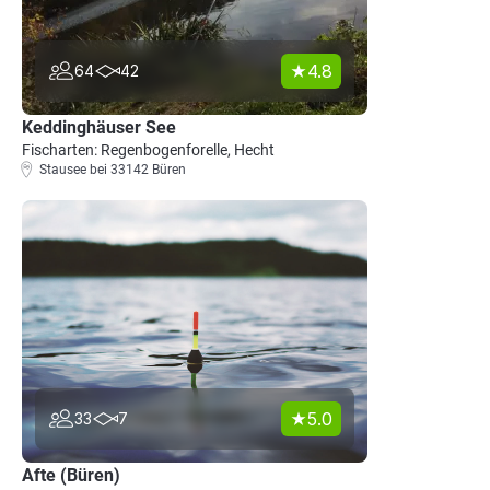
4.8
64
42
Keddinghäuser See
Fischarten: Regenbogenforelle, Hecht
Stausee bei 33142 Büren
5.0
33
7
Afte (Büren)