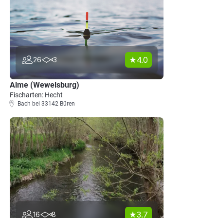
4.0
26
3
Alme (Wewelsburg)
Fischarten: Hecht
Bach bei 33142 Büren
3.7
16
8