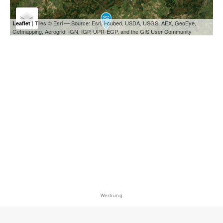
| Tiles © Esri — Source: Esri, i-cubed, USDA, USGS, AEX, GeoEye,
Leaflet
Getmapping, Aerogrid, IGN, IGP, UPR-EGP, and the GIS User Community
Werbung