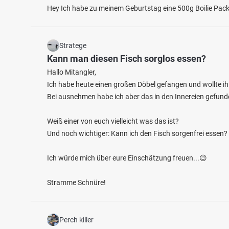
Hey Ich habe zu meinem Geburtstag eine 500g Boilie Pack
Stratege
Kann man diesen Fisch sorglos essen?
Hallo Mitangler,
Ich habe heute einen großen Döbel gefangen und wollte i
3.9
1821
423
Bei ausnehmen habe ich aber das in den Innereien gefund
Weiß einer von euch vielleicht was das ist?
Werre (Herford)
Weser 
Und noch wichtiger: Kann ich den Fisch sorgenfrei essen?
Fischarten: Bachforelle, Döbel, Flussbarsch,
Fischart
Fluss 
Regenbogenforelle, Barbe
Fluss bei 32052 Herford
Ich würde mich über eure Einschätzung freuen...😉
Stramme Schnüre!
Perch killer