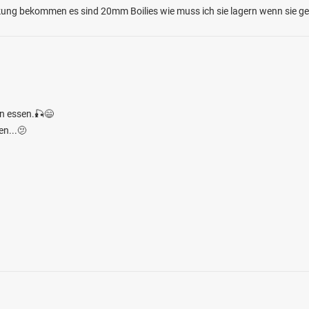
ung bekommen es sind 20mm Boilies wie muss ich sie lagern wenn sie ge
hn essen.🎣😄
4.4
1791
361
en...🫤
(Vlotho)
en: Zander, Flussbarsch, Aal, Barbe, Hecht
bei 32602 Vlotho