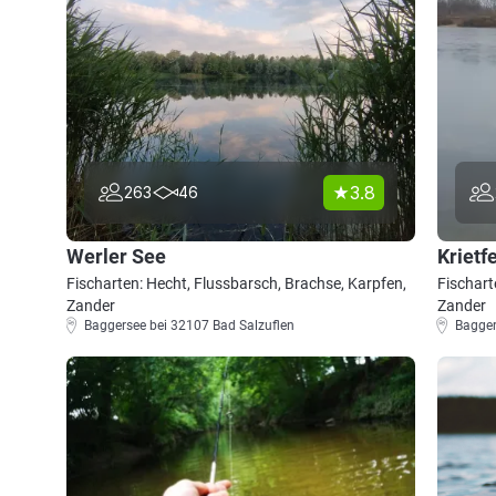
3.8
263
46
Werler See
Krietf
Fischarten: Hecht, Flussbarsch, Brachse, Karpfen,
Fischart
Zander
Zander
Baggersee bei 32107 Bad Salzuflen
Bagger