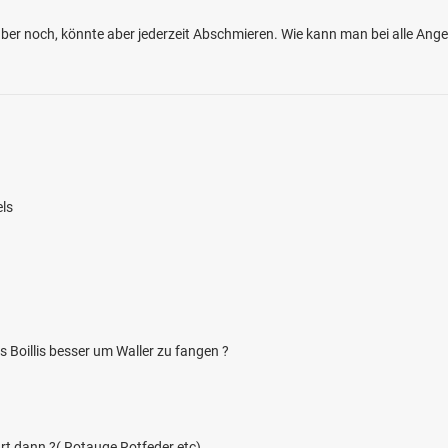
er noch, könnte aber jederzeit Abschmieren. Wie kann man bei alle Ang
ls
 Boillis besser um Waller zu fangen ?
t dann ?( Rotauge Rotfeder etc)