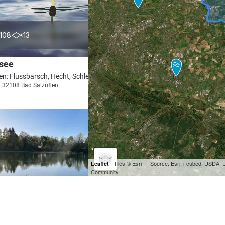
4.7
108
13
gsee
en: Flussbarsch, Hecht, Schleie
i 32108 Bad Salzuflen
| Tiles © Esri — Source: Esri, i-cubed, USDA
Leaflet
Community
4.8
84
29