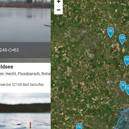
+
−
4.3
248
53
eldsee
en: Hecht, Flussbarsch, Rotauge, Karpfen,
see bei 32108 Bad Salzuflen