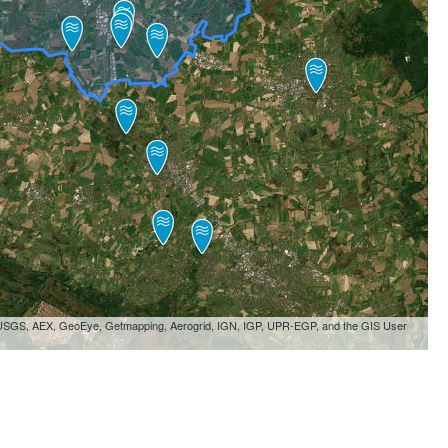
, USGS, AEX, GeoEye, Getmapping, Aerogrid, IGN, IGP, UPR-EGP, and the GIS User