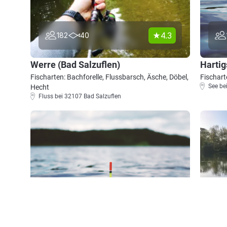
4.3
182
40
Werre (Bad Salzuflen)
Harti
Fischarten: Bachforelle, Flussbarsch, Äsche, Döbel,
Fischart
See be
Hecht
Fluss bei 32107 Bad Salzuflen
4.5
92
8