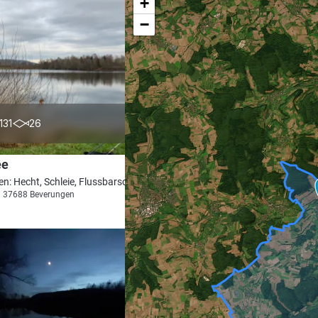
+
−
3.2
131
26
ee
en: Hecht, Schleie, Flussbarsch
i 37688 Beverungen