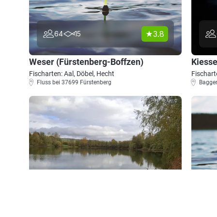
3.8
64
15
Weser (Fürstenberg-Boffzen)
Kiess
Fischarten: Aal, Döbel, Hecht
Fischart
Fluss bei 37699 Fürstenberg
Bagger
5.0
27
7