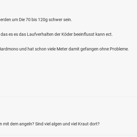
erden um Die 70 bis 120g schwer sein.
 das es es das Laufverhalten der Köder beeinflusst kann ect.
m Hardmono und hat schon viele Meter damit gefangen ohne Probleme.
4.8
493
200
 (Trendelburg)
en: Bachforelle, Aal, Regenbogenforelle,
lussbarsch
bei 34388 Trendelburg
mit dem angeln? Sind viel algen und viel Kraut dort?