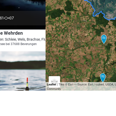
4.0
61
37
ee Wehrden
en: Schleie, Wels, Brachse, Flussbarsch, Aal
see bei 37688 Beverungen
| Tiles © Esri — Source: Esri, i-cubed, USDA
Leaflet
Community
5.0
15
1