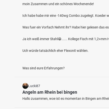
moin Zusammen und ein schönes Wochenende!
Ich habe habe mir eine -140wg Combo zugelegt. Koeder w
Was fuer ein Vorfach Nehmt ihr? Habe hier gelesen das es
Ja ich weiß immer Stahl😁...... Kollege Fisch mit 1,2+m
4.2
468
201
Uch würde tatsächlich eher Flexonit wählen.
Weser (Bad Karlshafen)
Diemel
Fischarten: Flussbarsch, Hecht, Döbel,
Fischart
Was sind eure Erfahrungen?
Schwarzmund-Grundel, Brachse
Hecht, F
Fluss bei 34385 Bad Karlshafen
Fluss 
Lucki87
Angeln am Rhein bei bingen
Hallo zusammen, woe ist es momentan in Bingen am Rhein 