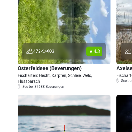
4.3
472
103
Osterfeldsee (Beverungen)
Axels
Fischarten: Hecht, Karpfen, Schleie, Wels,
Fischart
See be
Flussbarsch
See bei 37688 Beverungen