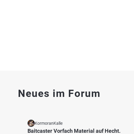
Mennesee
Nethe
Bach b
Fischarten: Hecht, Flussbarsch,
Regenbogenforelle, Rotauge
Baggersee bei 37688 Beverungen
4.0
12
2
Neues im Forum
Blankenau See (Beverungen)
Weser
Fischarten: Karpfen
Fischart
See bei 37688 Beverungen
Döbel
Fluss 
KormoranKalle
Baitcaster Vorfach Material auf Hecht.