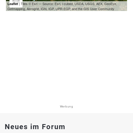
| Tiles © Esri — Source: Esri, i-cubed, USDA, USGS, AEX, GeoEye,
Leaflet
Getmapping, Aerogrid, IGN, IGP, UPR-EGP, and the GIS User Community
Werbung
Neues im Forum