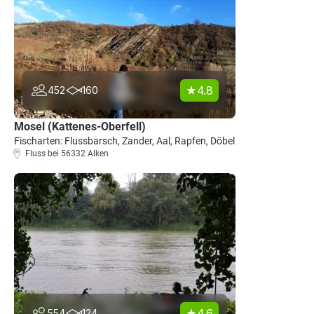
4.8
452
160
Mosel (Kattenes-Oberfell)
Fischarten: Flussbarsch, Zander, Aal, Rapfen, Döbel
Fluss bei 56332 Alken
4.6
554
124