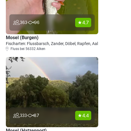
4.7
363
96
Mosel (Burgen)
Fischarten: Flussbarsch, Zander, Döbel, Rapfen, Aal
Fluss bei 56332 Alken
4.4
333
87
Mosel (Hatzenport)