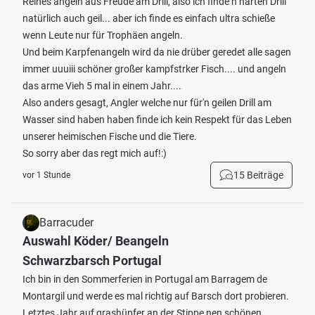
Reines angeln aus Freude am Drill, also ich finde n harten Drill
natürlich auch geil... aber ich finde es einfach ultra schieße
wenn Leute nur für Trophäen angeln.
Und beim Karpfenangeln wird da nie drüber geredet alle sagen
immer uuuiii schöner großer kampfstrker Fisch.... und angeln
das arme Vieh 5 mal in einem Jahr....
Also anders gesagt, Angler welche nur für'n geilen Drill am
Wasser sind haben haben finde ich kein Respekt für das Leben
unserer heimischen Fische und die Tiere.
So sorry aber das regt mich auf!:)
15 Beiträge
vor 1 Stunde
Barracuder
Auswahl Köder/ Beangeln
Schwarzbarsch Portugal
Ich bin in den Sommerferien in Portugal am Barragem de
Montargil und werde es mal richtig auf Barsch dort probieren.
Letztes Jahr auf grashüpfer an der Stippe nen schönen