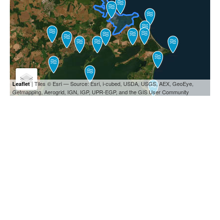
| Tiles © Esri — Source: Esri, i-cubed, USDA, USGS, AEX, GeoEye,
Leaflet
Getmapping, Aerogrid, IGN, IGP, UPR-EGP, and the GIS User Community