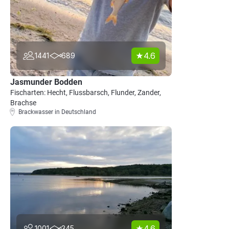
4.6
1441
689
Jasmunder Bodden
Fischarten: Hecht, Flussbarsch, Flunder, Zander,
Brachse
Brackwasser in Deutschland
4.6
1001
345