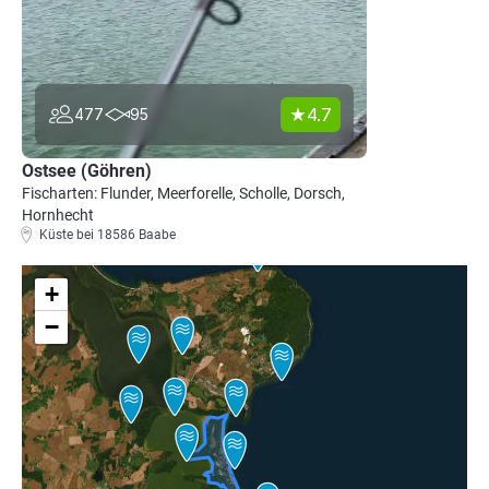
4.7
477
95
Ostsee (Göhren)
Fischarten: Flunder, Meerforelle, Scholle, Dorsch,
Hornhecht
Küste bei 18586 Baabe
+
−