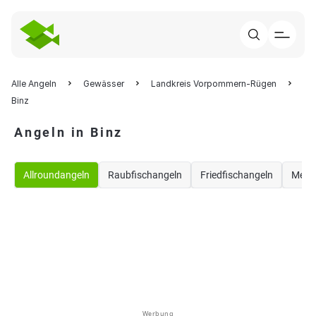
Alle Angeln
Gewässer
Landkreis Vorpommern-Rügen
Binz
Angeln in Binz
Allroundangeln
Raubfischangeln
Friedfischangeln
Meer
Werbung