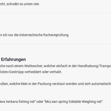
ht, schreibt es unten rein
 ich nur die österreichische fischereiprüfung
4.6
144
119
& Erfahrungen
 Tonkuhle (Itzehoe)
Suche nach einem Watkescher, welcher einfach in der Handhabung/Transp
en: Karpfen, Schleie, Flussbarsch, Hecht,
n Ästen/Gestrüpp verheddert oder verhakt.
rsee bei 25524 Bekmünde
toßen, welche klein in der Packung verstaut werden und sich automatisch
iwa tenkara fishing net" oder "McLean spring foldable Weighing net"