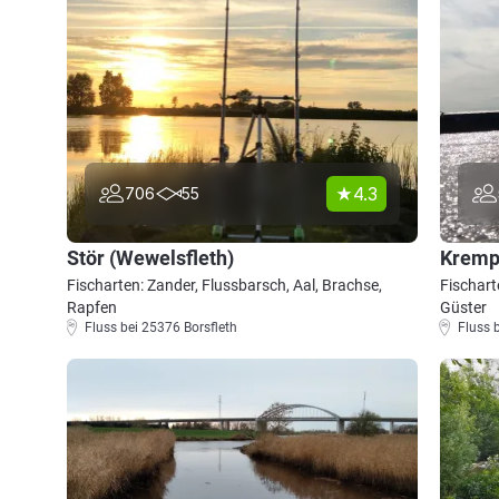
4.3
706
55
Stör (Wewelsfleth)
Kremp
Fischarten: Zander, Flussbarsch, Aal, Brachse,
Fischart
Rapfen
Güster
Fluss bei 25376 Borsfleth
Fluss 