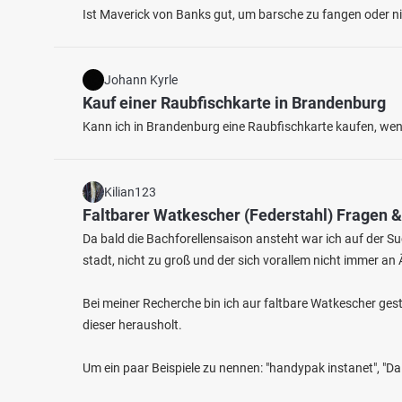
Ist Maverick von Banks gut, um barsche zu fangen oder nic
Johann Kyrle
Kauf einer Raubfischkarte in Brandenburg
Kann ich in Brandenburg eine Raubfischkarte kaufen, wenn
4.3
207
125
Kilian123
Faltbarer Watkescher (Federstahl) Fragen 
Bockwisch
Kleine
Da bald die Bachforellensaison ansteht war ich auf der 
Fischarten: Zwergwels, Hecht, Brachse, Karpfen,
Fischart
stadt, nicht zu groß und der sich vorallem nicht immer a
Flussbarsch
Aal
Restwasser bei 25578 Dägeling
Bagge
Bei meiner Recherche bin ich aur faltbare Watkescher ges
dieser herausholt.
Um ein paar Beispiele zu nennen: "handypak instanet", "Da