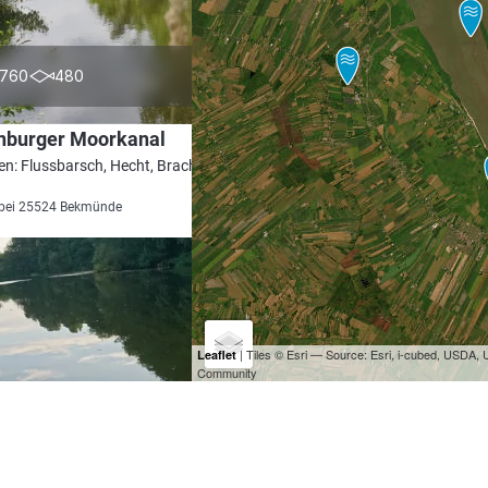
4.6
760
480
enburger Moorkanal
en: Flussbarsch, Hecht, Brachse, Karpfen,
 bei 25524 Bekmünde
| Tiles © Esri — Source: Esri, i-cubed, USDA
Leaflet
Community
4.3
240
247