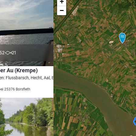
+
−
4.7
52
21
er Au (Krempe)
en: Flussbarsch, Hecht, Aal, Brachse,
bei 25376 Borsfleth