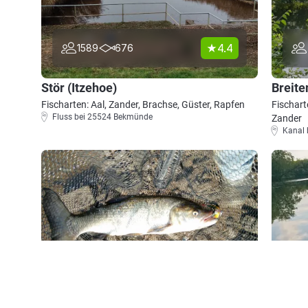
4.4
1589
676
Stör (Itzehoe)
Breit
Fischarten: Aal, Zander, Brachse, Güster, Rapfen
Fischart
Fluss bei 25524 Bekmünde
Zander
Kanal
4.4
705
257