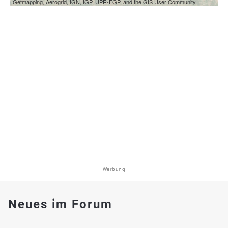
Getmapping, Aerogrid, IGN, IGP, UPR-EGP, and the GIS User Community
Werbung
Neues im Forum