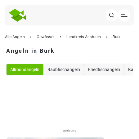
Alle Angeln
Gewässer
Landkreis Ansbach
Burk
Angeln in Burk
Allroundangeln
Raubfischangeln
Friedfischangeln
Karp
Werbung