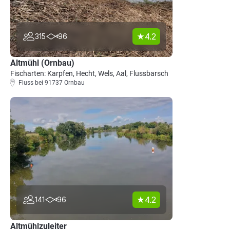
4.2
315
96
Altmühl (Ornbau)
Fischarten: Karpfen, Hecht, Wels, Aal, Flussbarsch
Fluss bei 91737 Ornbau
4.2
141
96
Altmühlzuleiter