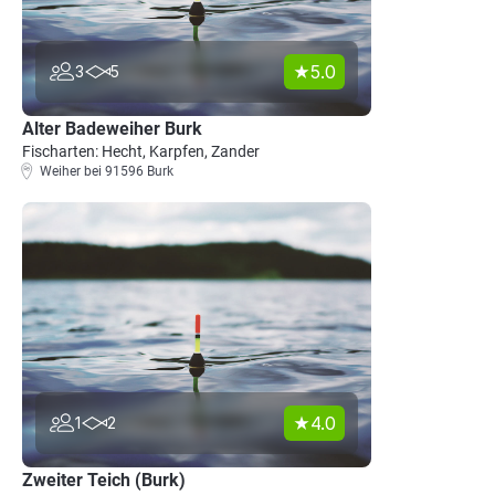
5.0
3
5
Alter Badeweiher Burk
Fischarten: Hecht, Karpfen, Zander
Weiher bei 91596 Burk
4.0
1
2
Zweiter Teich (Burk)