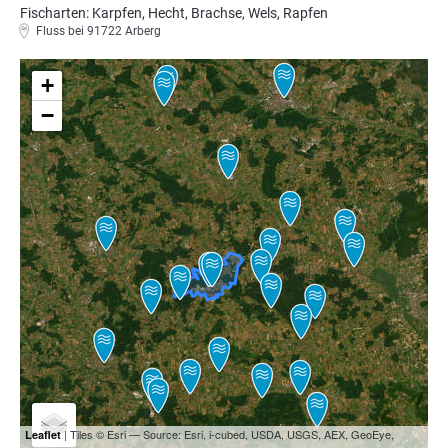
Fischarten: Karpfen, Hecht, Brachse, Wels, Rapfen
Fluss bei 91722 Arberg
+
−
| Tiles © Esri — Source: Esri, i-cubed, USDA, USGS, AEX, GeoEye,
Leaflet