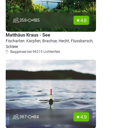
4.8
359
185
Matthäus Kraus - See
Fischarten: Karpfen, Brachse, Hecht, Flussbarsch,
Schleie
Baggersee bei 96215 Lichtenfels
4.9
367
94