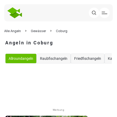
Alle Angeln
Gewässer
Coburg
Angeln in Coburg
Allroundangeln
Raubfischangeln
Friedfischangeln
Karp
Werbung