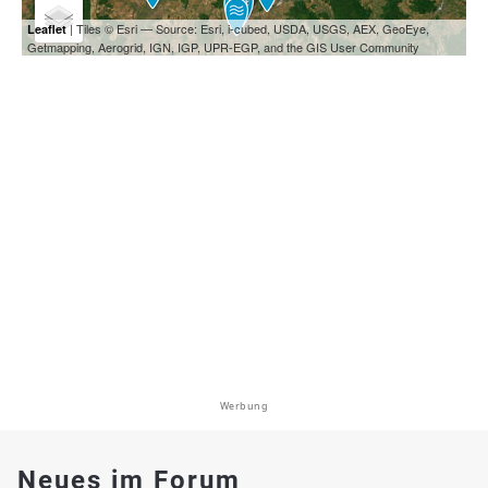
| Tiles © Esri — Source: Esri, i-cubed, USDA, USGS, AEX, GeoEye,
Leaflet
Getmapping, Aerogrid, IGN, IGP, UPR-EGP, and the GIS User Community
Werbung
Neues im Forum