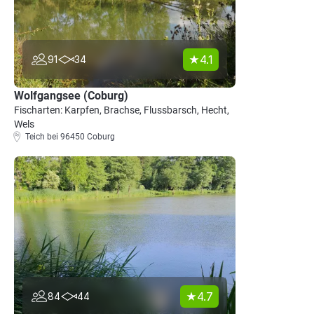
4.1
91
34
Wolfgangsee (Coburg)
Fischarten: Karpfen, Brachse, Flussbarsch, Hecht,
Wels
Teich bei 96450 Coburg
4.7
84
44