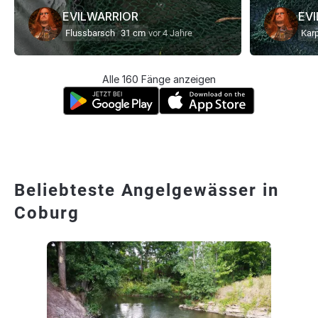
EVILWARRIOR
EV
Flussbarsch
31 cm
vor 4 Jahre
Kar
Alle 160 Fänge anzeigen
Beliebteste Angelgewässer in
Coburg