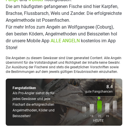
Die am häufigsten gefangenen Fische sind hier Karpfen,
Brachse, Flussbarsch, Wels und Zander. Die erfolgreichste
Angelmethode ist Posenfischen.
Für mehr Infos zum Angeln an Wolfgangsee (Coburg),
den besten Ködern, Angelmethoden und Beisszeiten hol
dir unsere Mobile App
ALLE ANGELN
kostenlos im App
Store!
Die Angaben zu diesem Gewässer sind User generated Content. Alle Angeln
übernimmt für die Vollständigkeit und Richtigkeit der Inhalte keine Gewähr.
Zur Ausübung der Fischerei sind stets die gesetzlichen Vorschriften sowie
die Bestimmungen auf dem jeweils gültigen Erlaubnisschein einzuhalten.
Fangstatistiken
Als Pro-Angler siehst du für
jedes Gewässer und jede
Fischart die erfolgreichsten
Angelmethoden, Köder und
Beisszeiten!