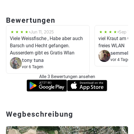
Bewertungen
Jun 11, 2025
Sep 10,
Viele Weissfische , Habe aber auch
viel Kraut am Gr
Barsch und Hecht gefangen.
freies WLAN
Ausserdem gibt es Gratis Wlan
semmel b
tony tuna
vor 4 Tagen
vor 6 Tagen
Alle 3 Bewertungen ansehen
Wegbeschreibung