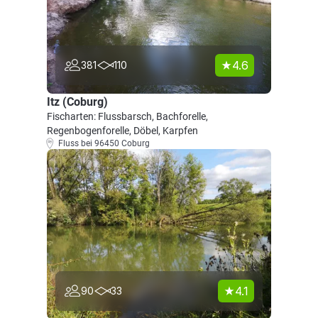
4.6
381
110
Itz (Coburg)
Fischarten: Flussbarsch, Bachforelle,
Regenbogenforelle, Döbel, Karpfen
Fluss bei 96450 Coburg
4.1
90
33