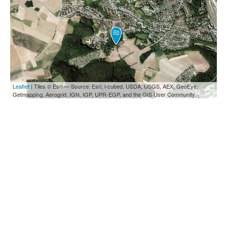
Leaflet
| Tiles © Esri — Source: Esri, i-cubed, USDA, USGS, AEX, GeoEye,
Getmapping, Aerogrid, IGN, IGP, UPR-EGP, and the GIS User Community