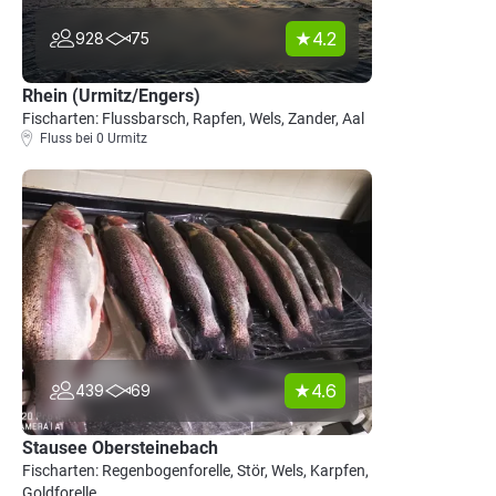
4.2
928
75
Rhein (Urmitz/Engers)
Fischarten: Flussbarsch, Rapfen, Wels, Zander, Aal
Fluss bei 0 Urmitz
4.6
439
69
Stausee Obersteinebach
Fischarten: Regenbogenforelle, Stör, Wels, Karpfen,
Goldforelle