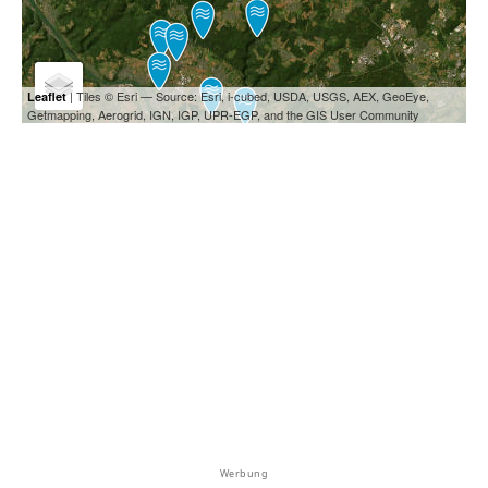
| Tiles © Esri — Source: Esri, i-cubed, USDA, USGS, AEX, GeoEye,
Leaflet
Getmapping, Aerogrid, IGN, IGP, UPR-EGP, and the GIS User Community
Werbung