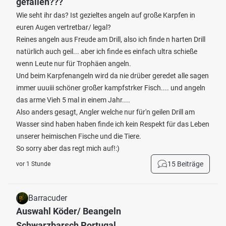
gefallen???
Wie seht ihr das? Ist gezieltes angeln auf große Karpfen in
euren Augen vertretbar/ legal?
Reines angeln aus Freude am Drill, also ich finde n harten Drill
natürlich auch geil... aber ich finde es einfach ultra schieße
wenn Leute nur für Trophäen angeln.
Und beim Karpfenangeln wird da nie drüber geredet alle sagen
immer uuuiii schöner großer kampfstrker Fisch.... und angeln
das arme Vieh 5 mal in einem Jahr....
Also anders gesagt, Angler welche nur für'n geilen Drill am
Wasser sind haben haben finde ich kein Respekt für das Leben
unserer heimischen Fische und die Tiere.
So sorry aber das regt mich auf!:)
15 Beiträge
vor 1 Stunde
Barracuder
Auswahl Köder/ Beangeln
Schwarzbarsch Portugal