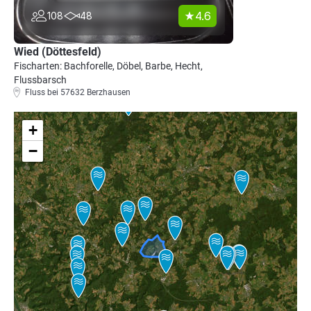
4.6
108
48
Wied (Döttesfeld)
Fischarten: Bachforelle, Döbel, Barbe, Hecht,
Flussbarsch
Fluss bei 57632 Berzhausen
+
−