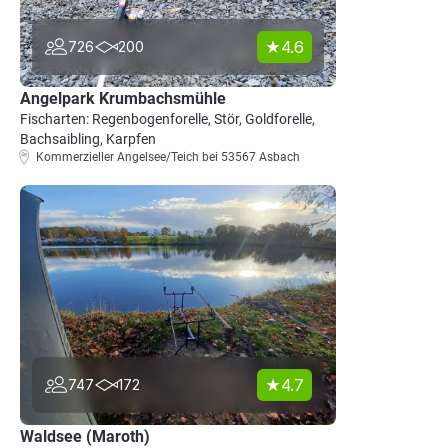
4.6
726
200
Angelpark Krumbachsmühle
Fischarten: Regenbogenforelle, Stör, Goldforelle,
Bachsaibling, Karpfen
Kommerzieller Angelsee/Teich bei 53567 Asbach
4.7
747
172
Waldsee (Maroth)