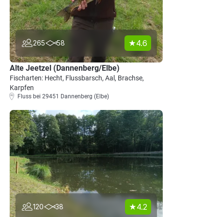
4.6
265
58
Alte Jeetzel (Dannenberg/Elbe)
Fischarten: Hecht, Flussbarsch, Aal, Brachse,
Karpfen
Fluss bei 29451 Dannenberg (Elbe)
4.2
120
38