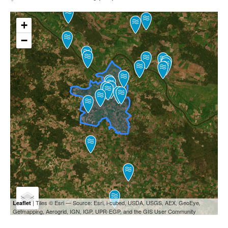
+
−
| Tiles © Esri — Source: Esri, i-cubed, USDA, USGS, AEX, GeoEye,
Leaflet
Getmapping, Aerogrid, IGN, IGP, UPR-EGP, and the GIS User Community