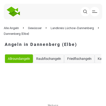
Alle Angeln
Gewässer
Landkreis Lüchow-Dannenberg
Dannenberg (Elbe)
Angeln in Dannenberg (Elbe)
Allroundangeln
Raubfischangeln
Friedfischangeln
Karp
Werbung