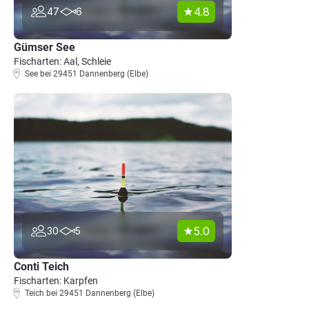
4.8
47
6
Gümser See
Fischarten: Aal, Schleie
See bei 29451 Dannenberg (Elbe)
5.0
30
5
Conti Teich
Fischarten: Karpfen
Teich bei 29451 Dannenberg (Elbe)