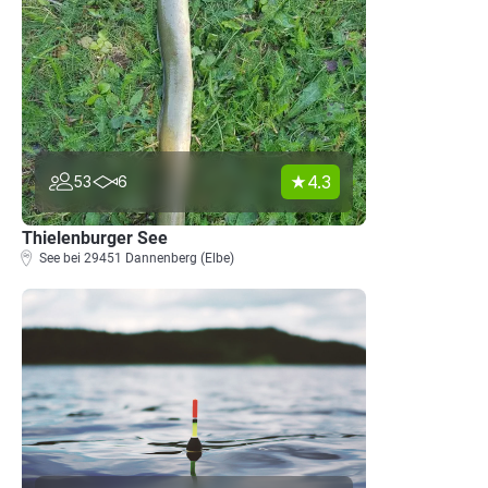
4.3
53
6
Thielenburger See
See bei 29451 Dannenberg (Elbe)