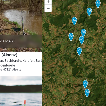
+
−
4.6
203
78
 (Alsenz)
en: Bachforelle, Karpfen, Barbe, Aal,
genforelle
bei 67821 Alsenz