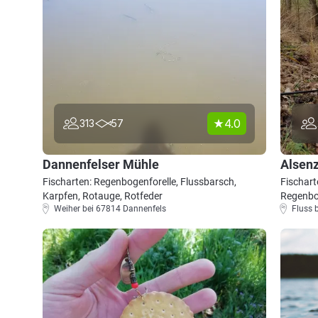
4.0
313
57
Dannenfelser Mühle
Alsenz
Fischarten: Regenbogenforelle, Flussbarsch,
Fischart
Karpfen, Rotauge, Rotfeder
Regenbo
Weiher bei 67814 Dannenfels
Fluss 