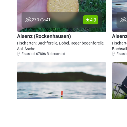
4.3
270
41
Alsenz (Rockenhausen)
Alsenz
Fischarten: Bachforelle, Döbel, Regenbogenforelle,
Fischart
Aal, Äsche
Bachsaib
Fluss bei 67806 Bisterschied
Fluss 
4.0
251
22