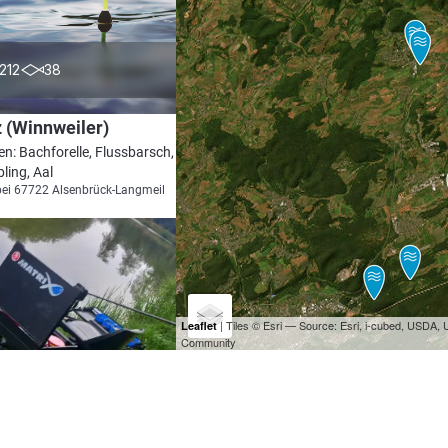
4.4
212
38
 (Winnweiler)
en: Bachforelle, Flussbarsch, Döbel,
ling, Aal
bei 67722 Alsenbrück-Langmeil
| Tiles © Esri — Source: Esri, i-cubed, USDA
Leaflet
Community
4.3
35
11