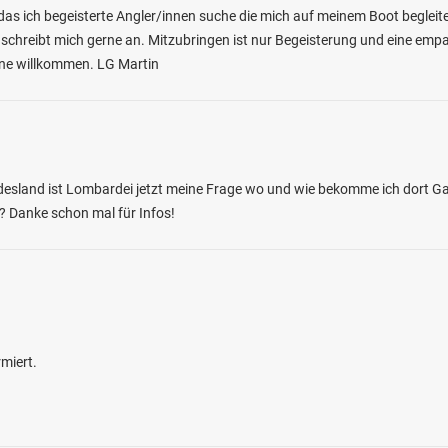
das ich begeisterte Angler/innen suche die mich auf meinem Boot begleite
 schreibt mich gerne an. Mitzubringen ist nur Begeisterung und eine empat
erne willkommen. LG Martin
4.3
29
5
undesland ist Lombardei jetzt meine Frage wo und wie bekomme ich dort 
? Danke schon mal für Infos!
 (Hochstätten)
en: Aal, Döbel, Bachforelle, Barbe
bei 0 Hochstätten
miert.