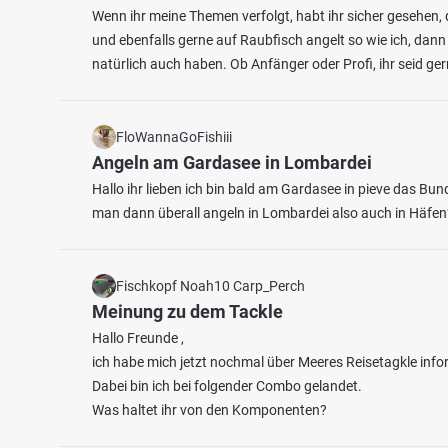
Wenn ihr meine Themen verfolgt, habt ihr sicher gesehen, 
und ebenfalls gerne auf Raubfisch angelt so wie ich, dann
natürlich auch haben. Ob Anfänger oder Profi, ihr seid g
FloWannaGoFishiii
Angeln am Gardasee in Lombardei
5.0
64
5
Hallo ihr lieben ich bin bald am Gardasee in pieve das B
man dann überall angeln in Lombardei also auch in Häfen
Walzwerk Steinborn
Alsenz
Fischarten: Karpfen, Flussbarsch, Stör
Fischart
Fischkopf Noah10 Carp_Perch
Weiher bei 67305 Ramsen
Fluss 
Meinung zu dem Tackle
Hallo Freunde ,
ich habe mich jetzt nochmal über Meeres Reisetagkle infor
Dabei bin ich bei folgender Combo gelandet.
Was haltet ihr von den Komponenten?