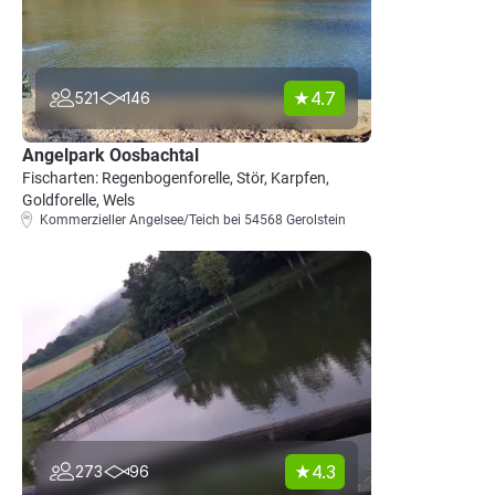
4.7
521
146
Angelpark Oosbachtal
Fischarten: Regenbogenforelle, Stör, Karpfen,
Goldforelle, Wels
Kommerzieller Angelsee/Teich bei 54568 Gerolstein
4.3
273
96