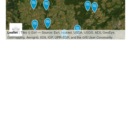
| Tiles © Esri — Source: Esri, i-cubed, USDA, USGS, AEX, GeoEye,
Leaflet
Getmapping, Aerogrid, IGN, IGP, UPR-EGP, and the GIS User Community