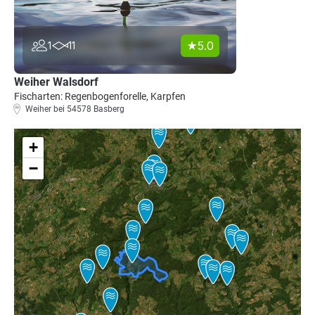
5.0
1
11
Weiher Walsdorf
Fischarten: Regenbogenforelle, Karpfen
Weiher bei 54578 Basberg
+
−