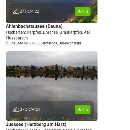
4.3
241
122
Ahlenbachstausee (Deuna)
Fischarten: Karpfen, Brachse, Graskarpfen, Aal,
Flussbarsch
Stausee bei 37355 Bernterode, Untereichsfeld
4.5
370
101
Juessee (Herzberg am Harz)