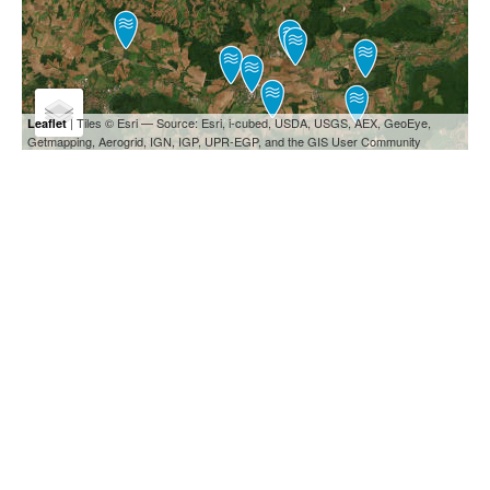
| Tiles © Esri — Source: Esri, i-cubed, USDA, USGS, AEX, GeoEye,
Leaflet
Getmapping, Aerogrid, IGN, IGP, UPR-EGP, and the GIS User Community