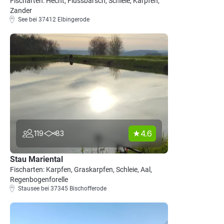
Fischarten: Hecht, Flussbarsch, Schleie, Karpfen,
Zander
See bei 37412 Elbingerode
4.6
119
83
Stau Mariental
Fischarten: Karpfen, Graskarpfen, Schleie, Aal,
Regenbogenforelle
Stausee bei 37345 Bischofferode