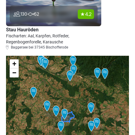
4.2
130
52
Stau Hauröden
Fischarten: Aal, Karpfen, Rotfeder,
Regenbogenforelle, Karausche
Baggersee bei 37345 Bischofferode
+
−