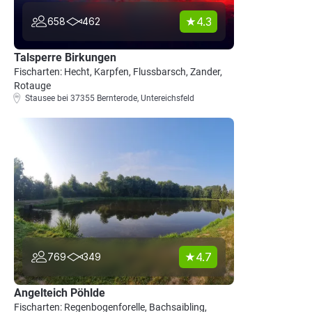
4.3
658
462
Talsperre Birkungen
Fischarten: Hecht, Karpfen, Flussbarsch, Zander,
Rotauge
Stausee bei 37355 Bernterode, Untereichsfeld
4.7
769
349
Angelteich Pöhlde
Fischarten: Regenbogenforelle, Bachsaibling,