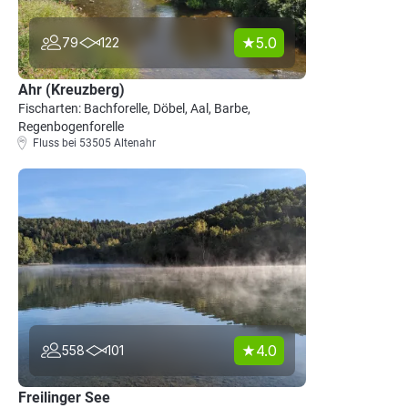
5.0
79
122
Ahr (Kreuzberg)
Fischarten: Bachforelle, Döbel, Aal, Barbe,
Regenbogenforelle
Fluss bei 53505 Altenahr
4.0
558
101
Freilinger See