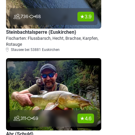
3.9
736
68
Steinbachtalsperre (Euskirchen)
Fischarten: Flussbarsch, Hecht, Brachse, Karpfen,
Rotauge
Stausee bei 53881 Euskirchen
4.6
311
59
Ahr (Schuld)