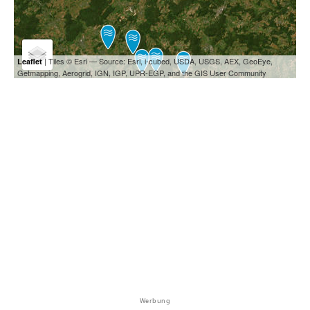
| Tiles © Esri — Source: Esri, i-cubed, USDA, USGS, AEX, GeoEye,
Leaflet
Getmapping, Aerogrid, IGN, IGP, UPR-EGP, and the GIS User Community
Werbung