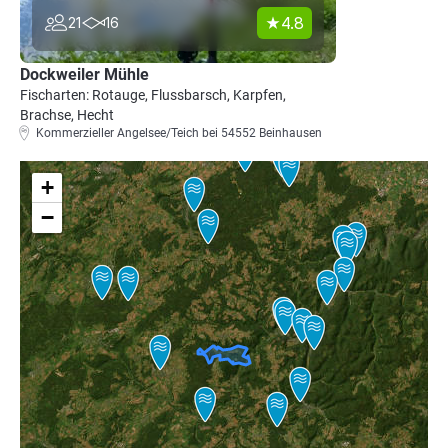
4.8
21
16
Dockweiler Mühle
Fischarten: Rotauge, Flussbarsch, Karpfen,
Brachse, Hecht
Kommerzieller Angelsee/Teich bei 54552 Beinhausen
+
−