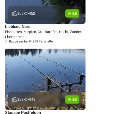
4.9
302
152
Lieblsee Nord
Fischarten: Karpfen, Graskarpfen, Hecht, Zander,
Flussbarsch
Baggersee bei 94365 Parkstetten
4.6
358
143
Stausee Postfelden