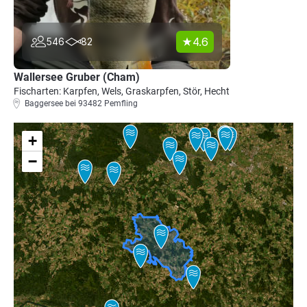
4.6
546
82
Wallersee Gruber (Cham)
Fischarten: Karpfen, Wels, Graskarpfen, Stör, Hecht
Baggersee bei 93482 Pemfling
+
−