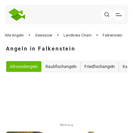
Alle Angeln
Gewässer
Landkreis Cham
Falkenstein
Angeln in Falkenstein
Allroundangeln
Raubfischangeln
Friedfischangeln
Karp
Werbung