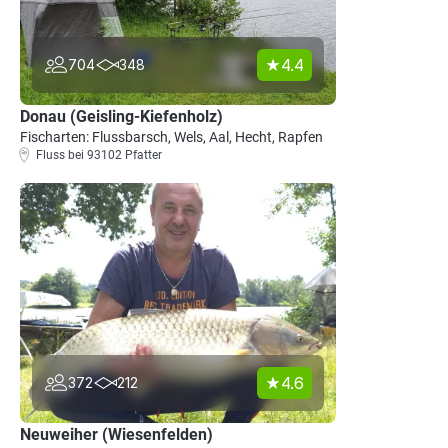
4.4
704
348
Donau (Geisling-Kiefenholz)
Fischarten: Flussbarsch, Wels, Aal, Hecht, Rapfen
Fluss bei 93102 Pfatter
4.6
372
212
Neuweiher (Wiesenfelden)