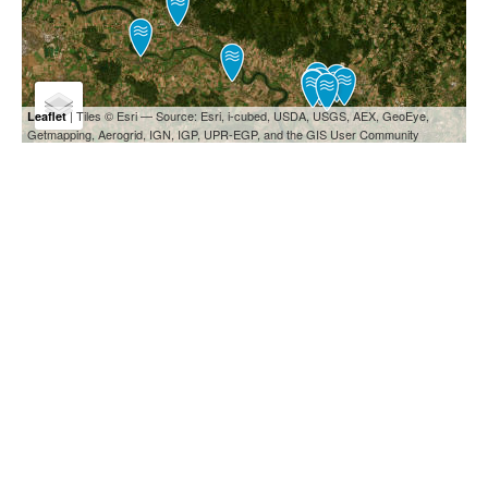
| Tiles © Esri — Source: Esri, i-cubed, USDA, USGS, AEX, GeoEye,
Leaflet
Getmapping, Aerogrid, IGN, IGP, UPR-EGP, and the GIS User Community