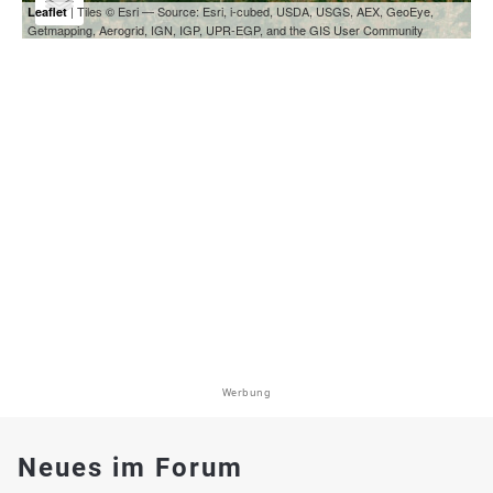
| Tiles © Esri — Source: Esri, i-cubed, USDA, USGS, AEX, GeoEye,
Leaflet
Getmapping, Aerogrid, IGN, IGP, UPR-EGP, and the GIS User Community
Werbung
Neues im Forum