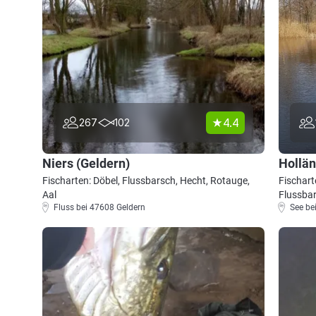
4.4
267
102
Niers (Geldern)
Hollän
Fischarten: Döbel, Flussbarsch, Hecht, Rotauge,
Fischart
Aal
Flussba
Fluss bei 47608 Geldern
See be