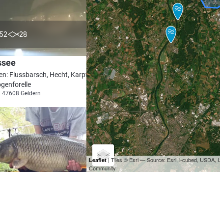
4.3
52
28
ssee
en: Flussbarsch, Hecht, Karpfen, Aal,
genforelle
i 47608 Geldern
| Tiles © Esri — Source: Esri, i-cubed, USDA
Leaflet
Community
4.5
31
17