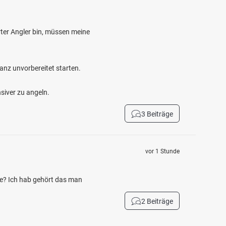
ter Angler bin, müssen meine
anz unvorbereitet starten.
siver zu angeln.
3 Beiträge
vor 1 Stunde
e? Ich hab gehört das man
2 Beiträge