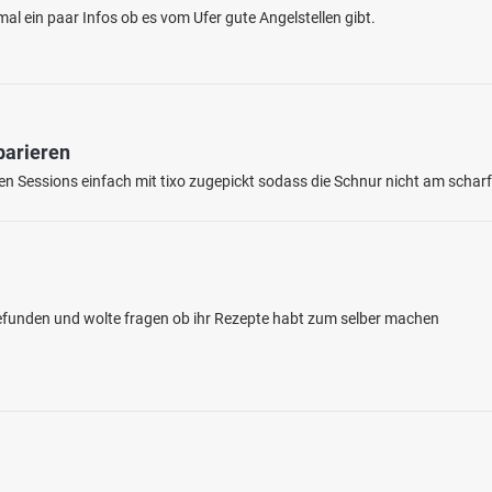
al ein paar Infos ob es vom Ufer gute Angelstellen gibt.
parieren
ten Sessions einfach mit tixo zugepickt sodass die Schnur nicht am schar
0.0
9
1
r Fleuth (Kapellen)
bei 47608 Geldern
gefunden und wolte fragen ob ihr Rezepte habt zum selber machen