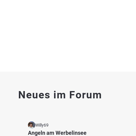
Heitkampsee
Kolma
Fischarten: Karpfen, Schleie, Aal
Fischart
See bei 47608 Geldern
See be
3.7
27
5
Neues im Forum
Welberssee
Gelder
Fischarten: Hecht, Flussbarsch
Fischart
Baggersee bei 47608 Geldern
Karpfen
Graben
Willy69
Angeln am Werbelinsee