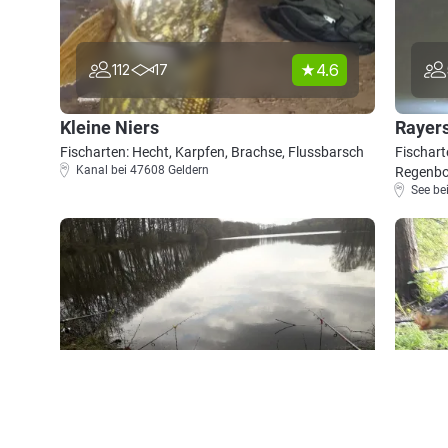
4.6
112
17
Kleine Niers
Rayer
Fischarten: Hecht, Karpfen, Brachse, Flussbarsch
Fischart
Kanal bei 47608 Geldern
Regenbo
See be
5.0
46
32