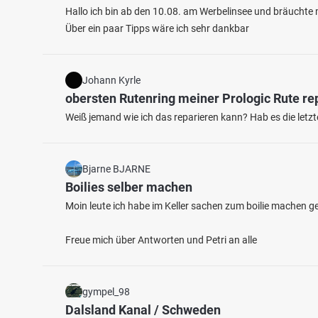
Hallo ich bin ab den 10.08. am Werbelinsee und bräuchte m
Über ein paar Tipps wäre ich sehr dankbar
Johann Kyrle
obersten Rutenring meiner Prologic Rute re
Weiß jemand wie ich das reparieren kann? Hab es die letz
4.8
18
8
Bjarne BJARNE
Altes Baggerloch (Geldern)
Issume
Boilies selber machen
Fluss 
Fischarten: Karpfen, Hecht
Baggersee bei 47608 Geldern
Moin leute ich habe im Keller sachen zum boilie machen 
Freue mich über Antworten und Petri an alle
gympel_98
Dalsland Kanal / Schweden