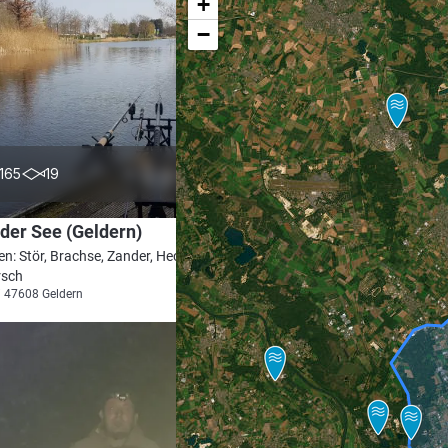
+
−
4.3
165
19
der See (Geldern)
en: Stör, Brachse, Zander, Hecht,
rsch
i 47608 Geldern