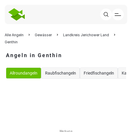
Alle Angeln
Gewässer
Landkreis Jerichower Land
Genthin
Angeln in Genthin
Allroundangeln
Raubfischangeln
Friedfischangeln
Karp
Werbung