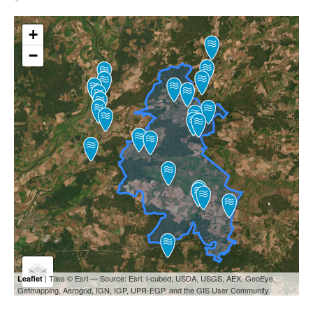
+
−
| Tiles © Esri — Source: Esri, i-cubed, USDA, USGS, AEX, GeoEye,
Leaflet
Getmapping, Aerogrid, IGN, IGP, UPR-EGP, and the GIS User Community