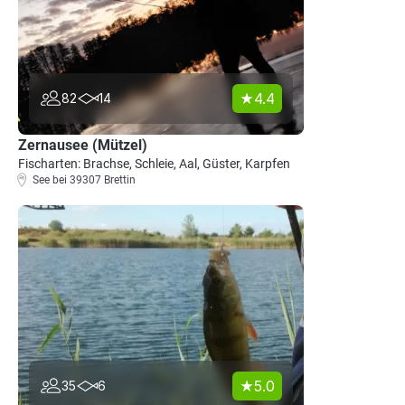
4.4
82
14
Zernausee (Mützel)
Fischarten: Brachse, Schleie, Aal, Güster, Karpfen
See bei 39307 Brettin
5.0
35
6