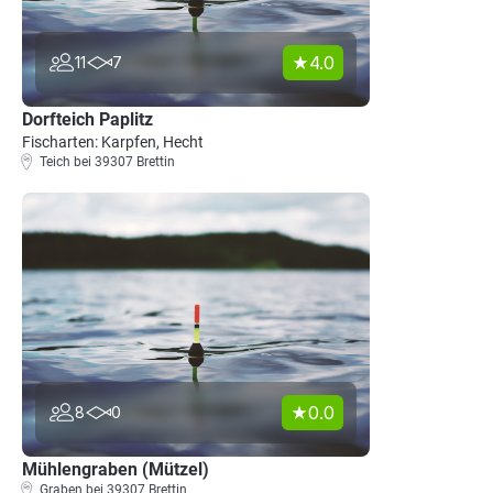
4.0
11
7
Dorfteich Paplitz
Fischarten: Karpfen, Hecht
Teich bei 39307 Brettin
0.0
8
0
Mühlengraben (Mützel)
Graben bei 39307 Brettin