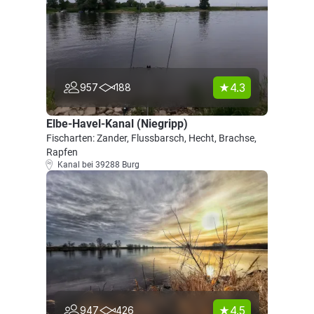
4.3
957
188
Elbe-Havel-Kanal (Niegripp)
Fischarten: Zander, Flussbarsch, Hecht, Brachse,
Rapfen
Kanal bei 39288 Burg
4.5
947
426