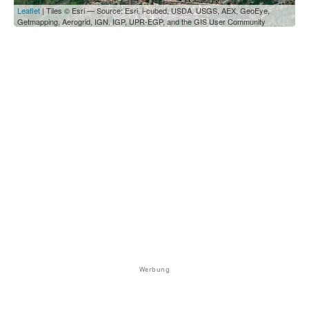
Leaflet
| Tiles © Esri — Source: Esri, i-cubed, USDA, USGS, AEX, GeoEye,
Getmapping, Aerogrid, IGN, IGP, UPR-EGP, and the GIS User Community
Werbung