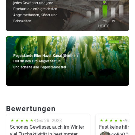
jedes Gewässer und jede
Fischart die erfolgreichsten
Angelmethoden, Köder und
Beisszeiten!
Pegelstände Elbe-Havel-Kanal (Genthin)
Hol dir den Pro Angler Status
und schalte alle Pegelstände frei
Bewertungen
Dec 29, 2023
Aug 
Schönes Gewässer, auch im Winter
Fast keine hänger
viel Fischaktivität in bestimmter
colin00