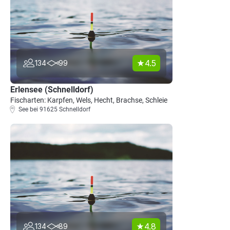
4.5
134
99
Erlensee (Schnelldorf)
Fischarten: Karpfen, Wels, Hecht, Brachse, Schleie
See bei 91625 Schnelldorf
4.8
134
89