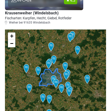
4.3
44
24
Krausenweiher (Windelsbach)
Fischarten: Karpfen, Hecht, Giebel, Rotfeder
Weiher bei 91635 Windelsbach
+
−