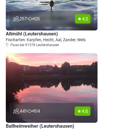
4.5
257
135
Altmühl (Leutershausen)
Fischarten: Karpfen, Hecht, Aal, Zander, Wels
Fluss bei 91578 Leutershausen
4.6
441
104
Ballheimweiher (Leutershausen)