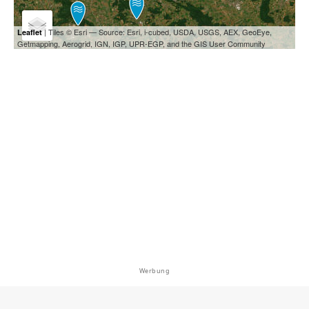
| Tiles © Esri — Source: Esri, i-cubed, USDA, USGS, AEX, GeoEye,
Leaflet
Getmapping, Aerogrid, IGN, IGP, UPR-EGP, and the GIS User Community
Werbung