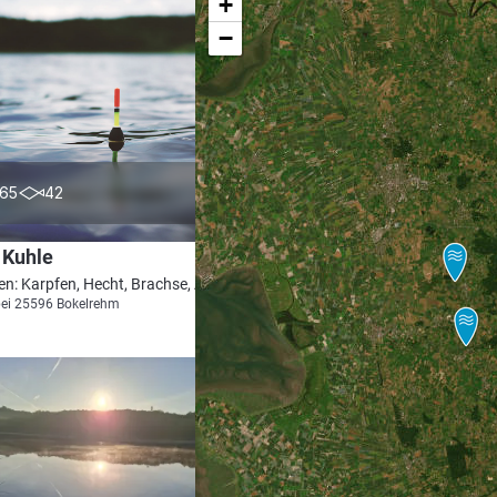
+
−
4.6
65
42
 Kuhle
en: Karpfen, Hecht, Brachse, Aal
bei 25596 Bokelrehm