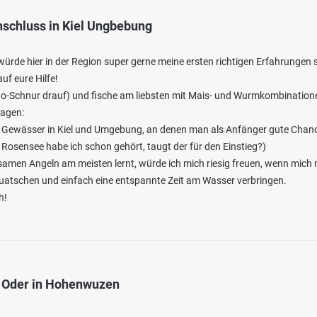
nschluss in Kiel Ungbebung
ürde hier in der Region super gerne meine ersten richtigen Erfahrungen
uf eure Hilfe!
ono-Schnur drauf) und fische am liebsten mit Mais- und Wurmkombination
ragen:
für Gewässer in Kiel und Umgebung, an denen man als Anfänger gute Chan
 Rosensee habe ich schon gehört, taugt der für den Einstieg?)
men Angeln am meisten lernt, würde ich mich riesig freuen, wenn mich
quatschen und einfach eine entspannte Zeit am Wasser verbringen.
h!
r Oder in Hohenwuzen