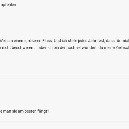
 empfehlen
Wels an einem größeren Fluss. Und ich stelle jedes Jahr fest, dass für mi
nicht beschweren ... aber ich bin dennoch verwundert, da meine Zielfisch
4.3
240
247
rfer Tonkuhle
en: Flussbarsch, Karpfen, Wels, Aal, Hecht
rsee bei 25524 Bekmünde
ie man sie am besten fängt?