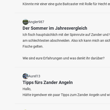
Könnte mir einer eine gute Baitcaster mit Rolle für Hecht
Angler987
Der Sommer im Jahresvergleich
Ich fisch hauptsächlich mit der Spinnrute auf Zander und 
am schlechtesten abschneiden. Also ich kann mich an sich 
Fische gelten.
4.4
705
257
Wie sind eure Erfahrungen und was denkt ihr darüber?
Wilster Au
Edendo
Fischarten: Zander, Hecht, Flussbarsch, Brachse,
Fischart
Bagge
Aal
Aurel13
Fluss bei 25554 Bekdorf
Tipps fürs Zander Angeln
Hallo,
Hätte irgendwer ein paar Tipps zum Zander Angeln und w