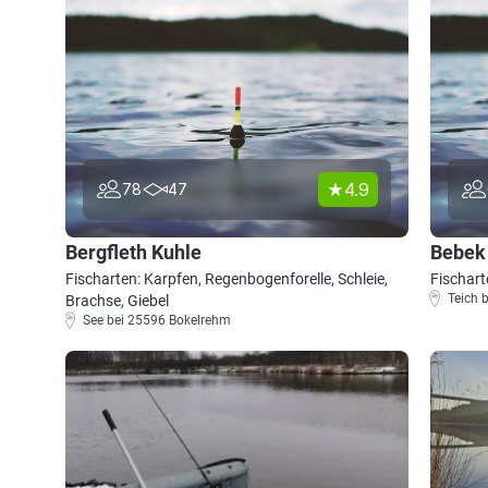
4.9
78
47
Bergfleth Kuhle
Bebek
Fischarten: Karpfen, Regenbogenforelle, Schleie,
Fischart
Teich 
Brachse, Giebel
See bei 25596 Bokelrehm