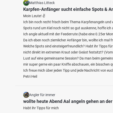
Matthias Litteck
Karpfen-Anfänger sucht einfache Spots & A
Moin Leute! ✌️
Ich bin noch recht frisch beim Thema Karpfenangeln und w
Spots rund um Kiel noch nicht so gut auskenne, hoffe ich a
Ich angle aktuell mit der Feederrute (habe eine 0.25er M
Da ich eben noch ziemlicher Anfänger bin, wollte ich mal f
Welche Spots sind einsteigerfreundlich? Habt ihr Tipps 
nicht direkt im extremen Kraut oder Geäst festsitzt? (Vom
Lust auf eine gemeinsame Session? Da man beim gemeinsa
mir super gerne ein paar Kniffe abschauen, ein bisschen 
Ich freue mich über jeden Tipp und jede Nachricht von euc
Petri Heil
Angler für immer
wollte heute Abend Aal angeln gehen an de
Habt ihr Tipps für mich