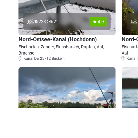
4.6
1522
921
Nord-Ostsee-Kanal (Hochdonn)
Nord-O
Fischarten: Zander, Flussbarsch, Rapfen, Aal,
Fischart
Brachse
Aal
Kanal bei 25712 Brickeln
Kanal 
4.6
1121
411