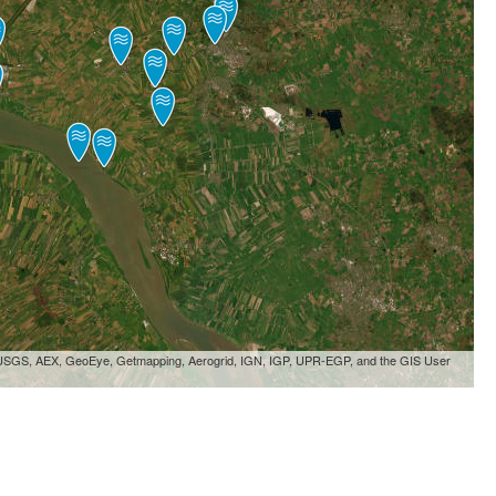
, USGS, AEX, GeoEye, Getmapping, Aerogrid, IGN, IGP, UPR-EGP, and the GIS User