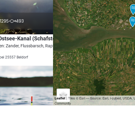
4.5
1295
493
stsee-Kanal (Schafstedt)
en: Zander, Flussbarsch, Rapfen, Brachse,
bei 25557 Beldorf
| Tiles © Esri — Source: Esri, i-cubed, USDA
Leaflet
Community
4.5
1108
323