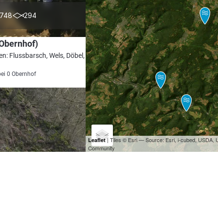
4.4
748
294
Obernhof)
en: Flussbarsch, Wels, Döbel, Kaulbarsch,
bei 0 Obernhof
| Tiles © Esri — Source: Esri, i-cubed, USDA
Leaflet
Community
4.3
484
160
ch (Hadamar)