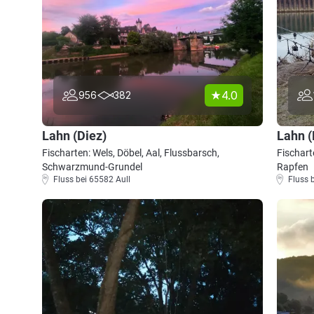
4.0
956
382
Lahn (Diez)
Lahn 
Fischarten: Wels, Döbel, Aal, Flussbarsch,
Fischart
Schwarzmund-Grundel
Rapfen
Fluss bei 65582 Aull
Fluss 