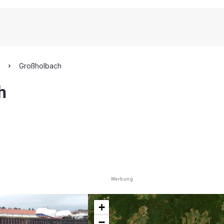
Großholbach
h
Werbung
+
−