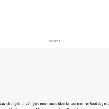
en: Bachforelle, Flussbarsch, Döbel,
 Regenbogenforelle
bei 65589 Hadamar
Werbung
3.9
279
98
Laurenburg)
en: Wels, Aal, Flussbarsch, Hecht, Döbel
bei 0 Laurenburg
das ich begeisterte Angler/innen suche die mich auf meinem Boot begleite