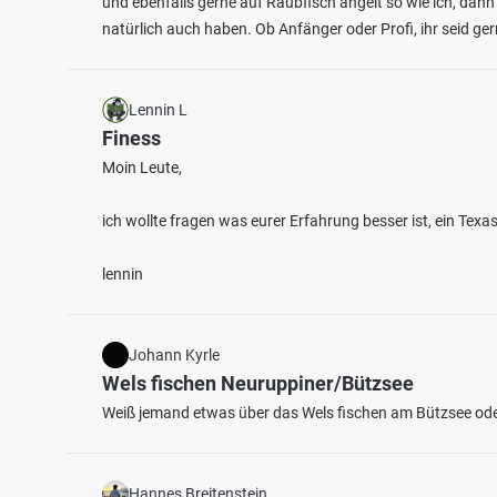
und ebenfalls gerne auf Raubfisch angelt so wie ich, dann
natürlich auch haben. Ob Anfänger oder Profi, ihr seid g
Lennin L
Finess
Moin Leute,
4.1
184
96
ich wollte fragen was eurer Erfahrung besser ist, ein Tex
Lahn (Dausenau)
Hertha
lennin
Fischarten: Wels, Döbel, Flussbarsch, Aal, Rapfen
Fischart
Fluss bei 0 Dausenau
Regenbo
See be
Johann Kyrle
Wels fischen Neuruppiner/Bützsee
Weiß jemand etwas über das Wels fischen am Bützsee oder
Hannes Breitenstein