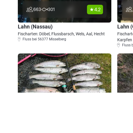
4.2
663
301
Lahn (Nassau)
Lahn (
Fischarten: Döbel, Flussbarsch, Wels, Aal, Hecht
Fischart
Fluss bei 56377 Misselberg
Karpfen
Fluss 
4.4
642
176
Teichanlage Kern
Elbba