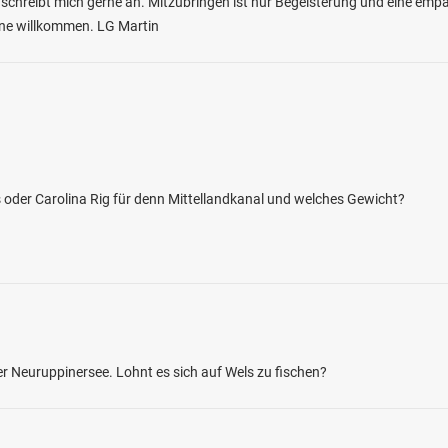
 schreibt mich gerne an. Mitzubringen ist nur Begeisterung und eine empat
erne willkommen. LG Martin
4.1
297
65
as oder Carolina Rig für denn Mittellandkanal und welches Gewicht?
see (Holzappel)
en: Karpfen, Hecht, Rotauge, Flussbarsch,
genforelle
i 56379 Holzappel
 Neuruppinersee. Lohnt es sich auf Wels zu fischen?