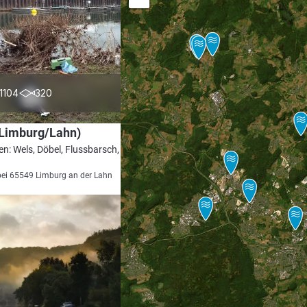
4.2
1104
320
(Limburg/Lahn)
en: Wels, Döbel, Flussbarsch, Karpfen,
bei 65549 Limburg an der Lahn