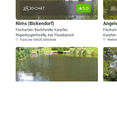
5.0
30
47
Nims (Bickendorf)
Angel
Fischarten: Bachforelle, Karpfen,
Fischart
Regenbogenforelle, Aal, Flussbarsch
Karpfen
Fluss bei 54636 Altscheid
Weiher
4.4
34
24
Teich Malbergweich
Prüm 