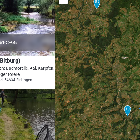
4.6
91
58
Bitburg)
en: Bachforelle, Aal, Karpfen, Gründling,
genforelle
bei 54634 Birtlingen