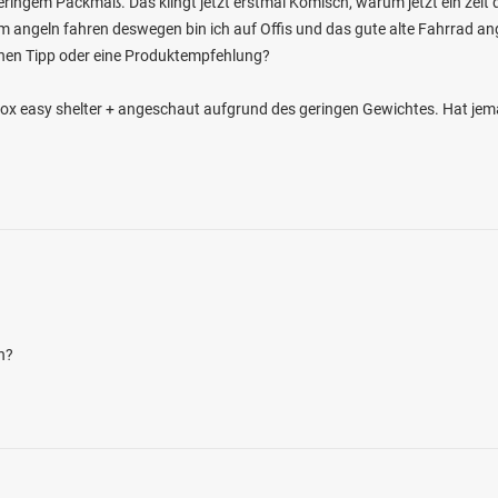
eringem Packmaß. Das klingt jetzt erstmal Komisch, warum jetzt ein zelt d
m angeln fahren deswegen bin ich auf Offis und das gute alte Fahrrad ange
nen Tipp oder eine Produktempfehlung?
Fox easy shelter + angeschaut aufgrund des geringen Gewichtes. Hat je
5.0
23
4
ettendorf)
en: Bachforelle, Rotauge
ei 54675 Ammeldingen an der Our
n?