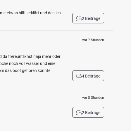
r etwas hilft, erklärt und den ich
2 Beiträge
vor 7 Stunden
 da frereuntlixhst naja mehr oder
woche noch voll wasser und eine
wem das boot gehören könnte
4 Beiträge
vor 8 Stunden
2 Beiträge