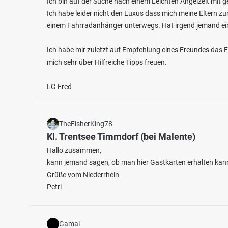
Ich bin auf der Suche nach einem Leichten Angelzelt mit g
Ich habe leider nicht den Luxus dass mich meine Eltern zu
einem Fahrradanhänger unterwegs. Hat irgend jemand ei
Ich habe mir zuletzt auf Empfehlung eines Freundes das 
mich sehr über Hilfreiche Tipps freuen.
4.5
19
5
LG Fred
Prüm (Waxweiler)
Enz (M
Fischarten: Bachforelle, Döbel
Fischart
TheFisherKing78
Fluss bei 54649 Waxweiler
Bach b
Kl. Trentsee Timmdorf (bei Malente)
Hallo zusammen,
kann jemand sagen, ob man hier Gastkarten erhalten kan
Grüße vom Niederrhein
Petri
Gamal