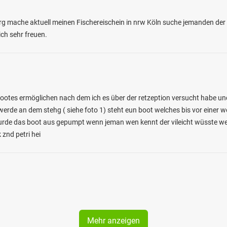
g mache aktuell meinen Fischereischein in nrw Köln suche jemanden der mi
ch sehr freuen.
ootes ermöglichen nach dem ich es über der retzeption versucht habe und
werde an dem stehg ( siehe foto 1) steht eun boot welches bis vor einer 
 wurde das boot aus gepumpt wenn jeman wen kennt der vileicht wüsste 
 znd petri hei
Mehr anzeigen