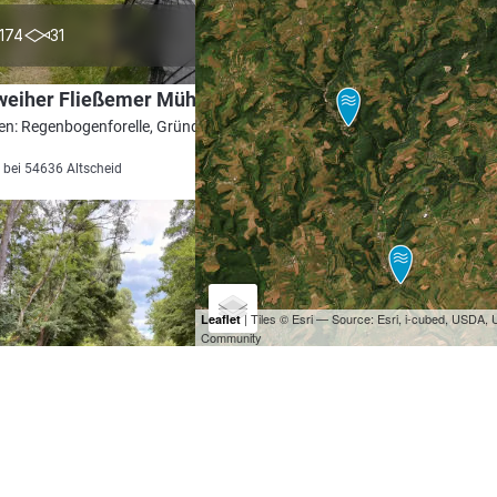
4.2
174
31
weiher Fließemer Mühle
en: Regenbogenforelle, Gründling, Stör,
 bei 54636 Altscheid
| Tiles © Esri — Source: Esri, i-cubed, USDA
Leaflet
Community
5.0
52
11
(Oberweis)