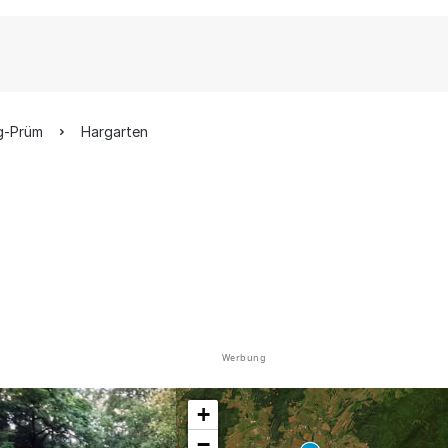
rg-Prüm
Hargarten
Werbung
+
−