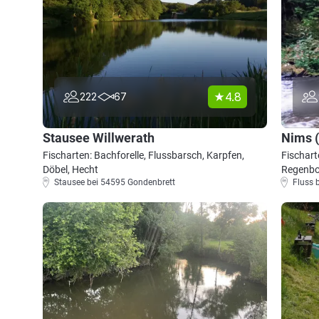
4.8
222
67
Stausee Willwerath
Nims (
Fischarten: Bachforelle, Flussbarsch, Karpfen,
Fischart
Döbel, Hecht
Regenbo
Stausee bei 54595 Gondenbrett
Fluss 