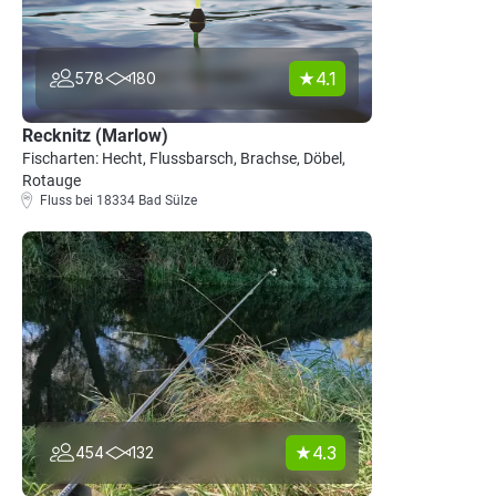
4.1
578
180
Recknitz (Marlow)
Fischarten: Hecht, Flussbarsch, Brachse, Döbel,
Rotauge
Fluss bei 18334 Bad Sülze
4.3
454
132