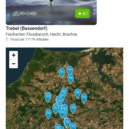
4.1
90
30
Trebel (Bassendorf)
Fischarten: Flussbarsch, Hecht, Brachse
Fluss bei 17179 Altkalen
+
−