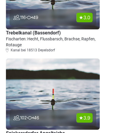
3.0
116
49
Trebelkanal (Bassendorf)
Fischarten: Hecht, Flussbarsch, Brachse, Rapfen,
Rotauge
Kanal bei 18513 Deyelsdorf
3.9
102
46