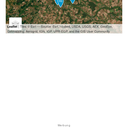
| Tiles © Esri — Source: Esri, i-cubed, USDA, USGS, AEX, GeoEye,
Leaflet
Getmapping, Aerogrid, IGN, IGP, UPR-EGP, and the GIS User Community
Werbung