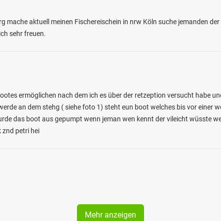
g mache aktuell meinen Fischereischein in nrw Köln suche jemanden der mi
ch sehr freuen.
ootes ermöglichen nach dem ich es über der retzeption versucht habe und
werde an dem stehg ( siehe foto 1) steht eun boot welches bis vor einer 
 wurde das boot aus gepumpt wenn jeman wen kennt der vileicht wüsste 
 znd petri hei
Mehr anzeigen