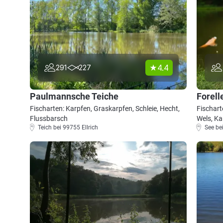
4.4
291
227
Paulmannsche Teiche
Forell
Fischarten: Karpfen, Graskarpfen, Schleie, Hecht,
Fischart
Flussbarsch
Wels, Ka
Teich bei 99755 Ellrich
See be