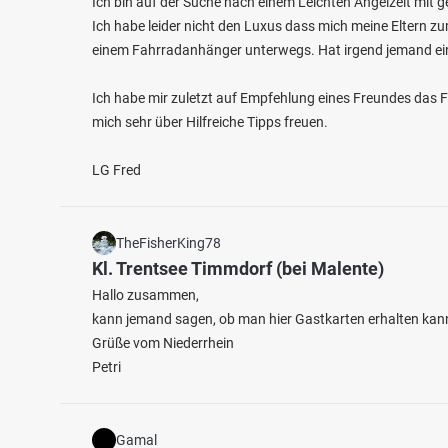
Ich bin auf der Suche nach einem Leichten Angelzelt mit g
Ich habe leider nicht den Luxus dass mich meine Eltern zu
einem Fahrradanhänger unterwegs. Hat irgend jemand ei
Ich habe mir zuletzt auf Empfehlung eines Freundes das 
mich sehr über Hilfreiche Tipps freuen.
4.5
305
56
LG Fred
Zorge (Nordhausen)
Stau 
TheFisherKing78
Fischarten: Bachforelle, Flussbarsch,
Fischart
Kl. Trentsee Timmdorf (bei Malente)
Regenbogenforelle, Hecht, Äsche
Regenbo
Fluss bei 99734 Nordhausen
Bagger
Hallo zusammen,
kann jemand sagen, ob man hier Gastkarten erhalten kan
Grüße vom Niederrhein
Petri
Gamal