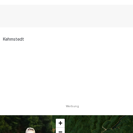
Kehmstedt
Werbung
+
−