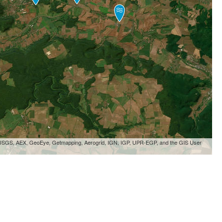
, USGS, AEX, GeoEye, Getmapping, Aerogrid, IGN, IGP, UPR-EGP, and the GIS User