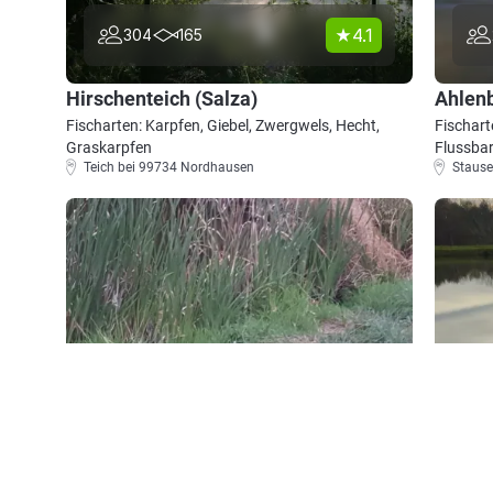
4.1
304
165
Hirschenteich (Salza)
Ahlen
Fischarten: Karpfen, Giebel, Zwergwels, Hecht,
Fischart
Graskarpfen
Flussba
Teich bei 99734 Nordhausen
Stause
4.2
192
91
Helenenhofteiche
Stau M