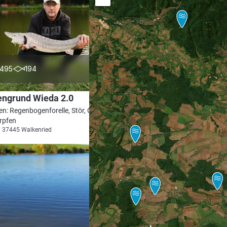
4.8
495
194
engrund Wieda 2.0
en: Regenbogenforelle, Stör, Goldforelle,
rpfen
i 37445 Walkenried