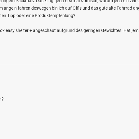
eringem Packmaß. Das klingt jetzt erstmal Komisch, warum jetzt ein zelt d
m angeln fahren deswegen bin ich auf Offis und das gute alte Fahrrad ange
nen Tipp oder eine Produktempfehlung?
Fox easy shelter + angeschaut aufgrund des geringen Gewichtes. Hat je
4.2
130
52
Hauröden
en: Aal, Karpfen, Rotfeder,
genforelle, Karausche
see bei 37345 Bischofferode
n?