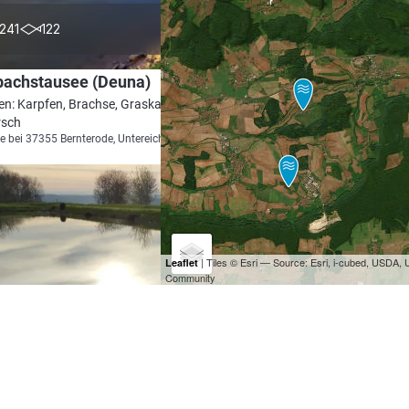
4.3
241
122
bachstausee (Deuna)
en: Karpfen, Brachse, Graskarpfen, Aal,
rsch
e bei 37355 Bernterode, Untereichsfeld
| Tiles © Esri — Source: Esri, i-cubed, USDA
Leaflet
Community
4.6
119
83
ariental