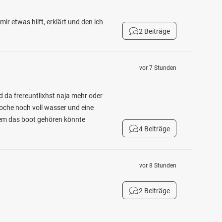
r etwas hilft, erklärt und den ich
2 Beiträge
vor 7 Stunden
 da frereuntlixhst naja mehr oder
woche noch voll wasser und eine
wem das boot gehören könnte
4 Beiträge
vor 8 Stunden
2 Beiträge