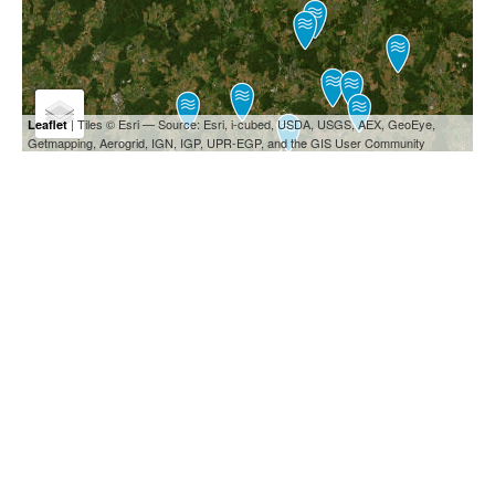
| Tiles © Esri — Source: Esri, i-cubed, USDA, USGS, AEX, GeoEye,
Leaflet
Getmapping, Aerogrid, IGN, IGP, UPR-EGP, and the GIS User Community