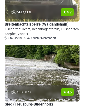
4.7
243
91
Breitenbachtalsperre (Waigandshain)
Fischarten: Hecht, Regenbogenforelle, Flussbarsch,
Karpfen, Zander
Stausee bei 56477 Nister-Möhrendorf
4.5
190
77
Sieg (Freusburg-Büdenholz)