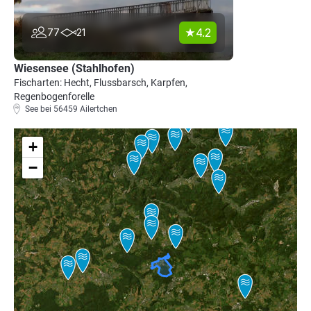
4.2
77
21
Wiesensee (Stahlhofen)
Fischarten: Hecht, Flussbarsch, Karpfen,
Regenbogenforelle
See bei 56459 Ailertchen
+
−