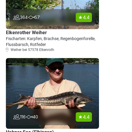
4.4
364
57
Elkenrother Weiher
Fischarten: Karpfen, Brachse, Regenbogenforelle,
Flussbarsch, Rotfeder
Weiher bei 57578 Elkenroth
4.4
116
40