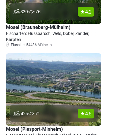
4.2
320
76
Mosel (Brauneberg-Mülheim)
Fischarten: Flussbarsch, Wels, Döbel, Zander,
Karpfen
Fluss bei 54486 Mülheim
4.5
425
71
Mosel (Piesport-Minheim)