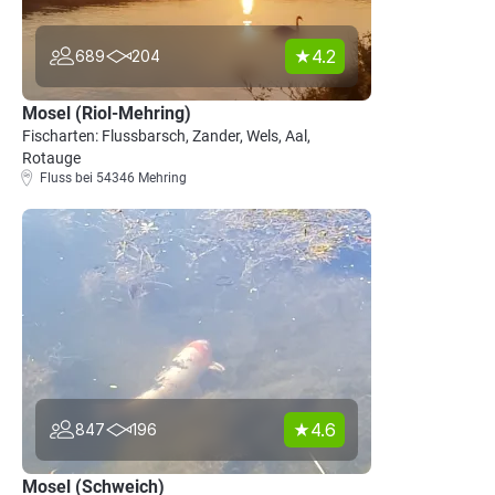
4.2
689
204
Mosel (Riol-Mehring)
Fischarten: Flussbarsch, Zander, Wels, Aal,
Rotauge
Fluss bei 54346 Mehring
4.6
847
196
Mosel (Schweich)