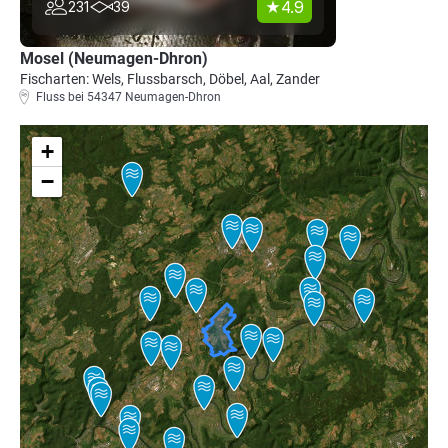
4.9
231
39
Mosel (Neumagen-Dhron)
Fischarten: Wels, Flussbarsch, Döbel, Aal, Zander
Fluss bei 54347 Neumagen-Dhron
+
−