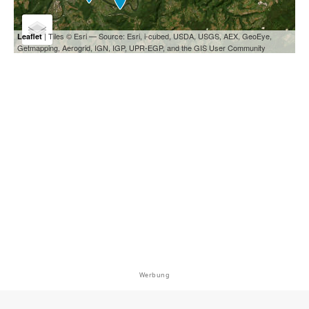
| Tiles © Esri — Source: Esri, i-cubed, USDA, USGS, AEX, GeoEye,
Leaflet
Getmapping, Aerogrid, IGN, IGP, UPR-EGP, and the GIS User Community
Werbung