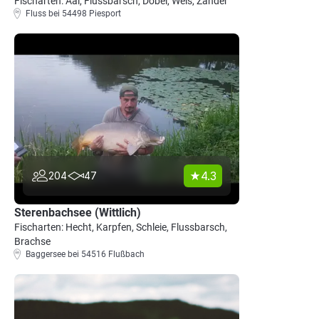
Fischarten: Aal, Flussbarsch, Döbel, Wels, Zander
Fluss bei 54498 Piesport
4.3
204
47
Sterenbachsee (Wittlich)
Fischarten: Hecht, Karpfen, Schleie, Flussbarsch,
Brachse
Baggersee bei 54516 Flußbach