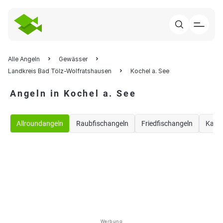
Alle Angeln
Gewässer
Landkreis Bad Tölz-Wolfratshausen
Kochel a. See
Angeln in Kochel a. See
Allroundangeln
Raubfischangeln
Friedfischangeln
Karp
Werbung