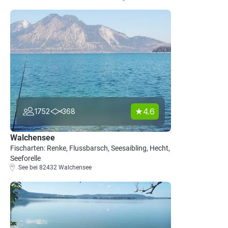
4.6
1752
368
Walchensee
Fischarten: Renke, Flussbarsch, Seesaibling, Hecht,
Seeforelle
See bei 82432 Walchensee