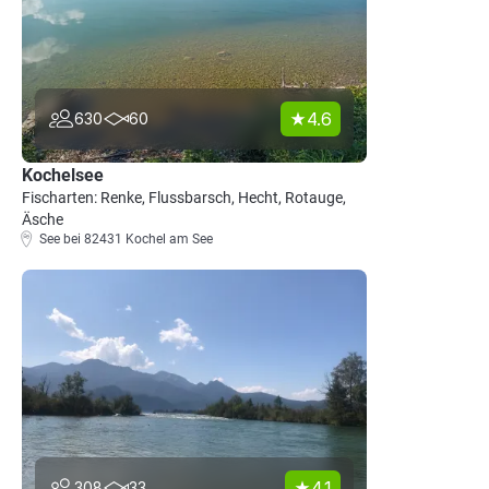
4.6
630
60
Kochelsee
Fischarten: Renke, Flussbarsch, Hecht, Rotauge,
Äsche
See bei 82431 Kochel am See
4.1
308
33