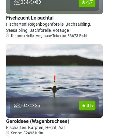
4.7
334
83
Fischzucht Loisachtal
Fischarten: Regenbogenforelle, Bachsaibling,
Seesaibling, Bachforelle, Rotauge
Kommerzieller Angelsee/Teich bei 83673 Bichl
4.5
104
35
Geroldsee (Wagenbruchsee)
Fischarten: Karpfen, Hecht, Aal
See bei 82493 Krün