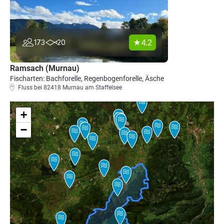
4.2
173
20
Ramsach (Murnau)
Fischarten: Bachforelle, Regenbogenforelle, Äsche
Fluss bei 82418 Murnau am Staffelsee
+
−