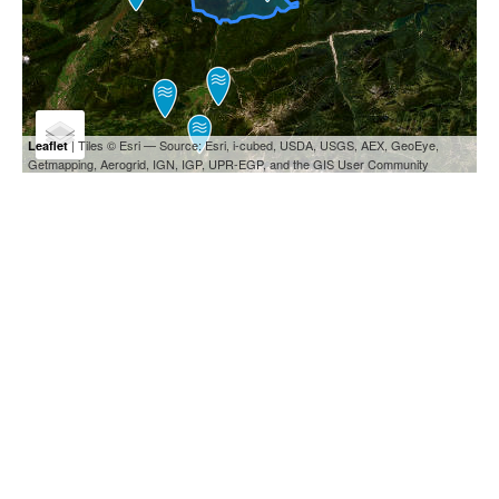
| Tiles © Esri — Source: Esri, i-cubed, USDA, USGS, AEX, GeoEye,
Leaflet
Getmapping, Aerogrid, IGN, IGP, UPR-EGP, and the GIS User Community