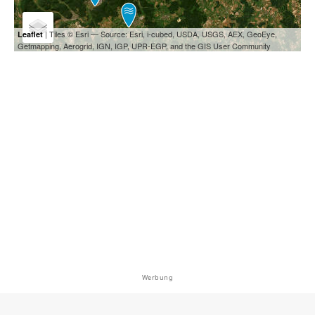
| Tiles © Esri — Source: Esri, i-cubed, USDA, USGS, AEX, GeoEye,
Leaflet
Getmapping, Aerogrid, IGN, IGP, UPR-EGP, and the GIS User Community
Werbung