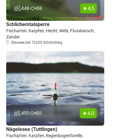
4.5
448
58
Schlichemtalsperre
Fischarten: Karpfen, Hecht, Wels, Flussbarsch,
Zander
Stausee bei 72355 Schömberg
4.0
455
50
Nägelesee (Tuttlingen)
Fischarten: Karpfen, Regenbogenforelle,