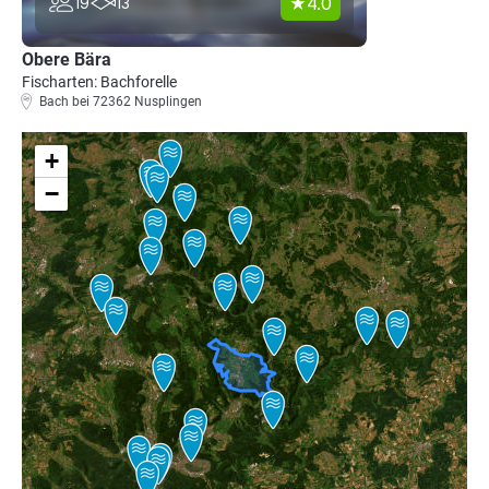
4.0
19
13
Obere Bära
Fischarten: Bachforelle
Bach bei 72362 Nusplingen
+
−