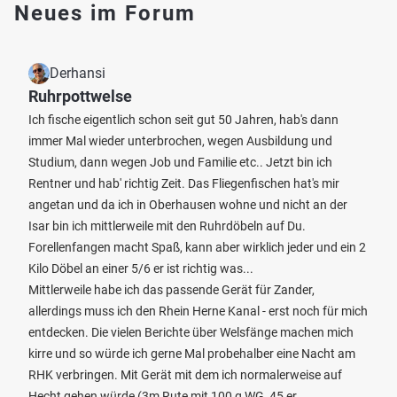
Neues im Forum
Derhansi
Ruhrpottwelse
Ich fische eigentlich schon seit gut 50 Jahren, hab's dann
immer Mal wieder unterbrochen, wegen Ausbildung und
Studium, dann wegen Job und Familie etc.. Jetzt bin ich
Rentner und hab' richtig Zeit. Das Fliegenfischen hat's mir
angetan und da ich in Oberhausen wohne und nicht an der
Isar bin ich mittlerweile mit den Ruhrdöbeln auf Du.
Forellenfangen macht Spaß, kann aber wirklich jeder und ein 2
Kilo Döbel an einer 5/6 er ist richtig was...
Mittlerweile habe ich das passende Gerät für Zander,
allerdings muss ich den Rhein Herne Kanal - erst noch für mich
entdecken. Die vielen Berichte über Welsfänge machen mich
kirre und so würde ich gerne Mal probehalber eine Nacht am
RHK verbringen. Mit Gerät mit dem ich normalerweise auf
Hecht gehen würde (3m Rute mit 100 g WG, 45 er