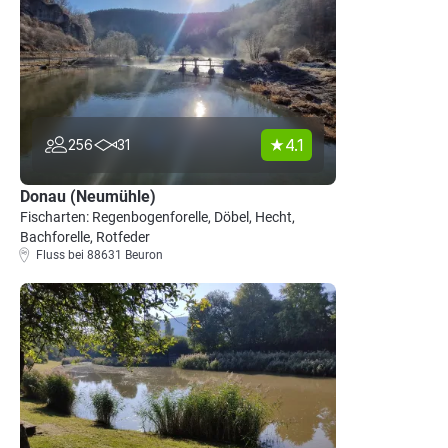
4.1
256
31
Donau (Neumühle)
Fischarten: Regenbogenforelle, Döbel, Hecht,
Bachforelle, Rotfeder
Fluss bei 88631 Beuron