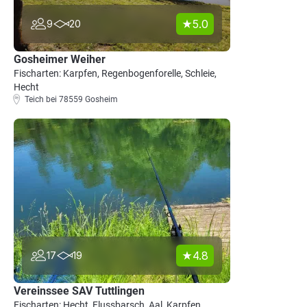
5.0
9
20
Gosheimer Weiher
Fischarten: Karpfen, Regenbogenforelle, Schleie,
Hecht
Teich bei 78559 Gosheim
4.8
17
19
Vereinssee SAV Tuttlingen
Fischarten: Hecht, Flussbarsch, Aal, Karpfen,