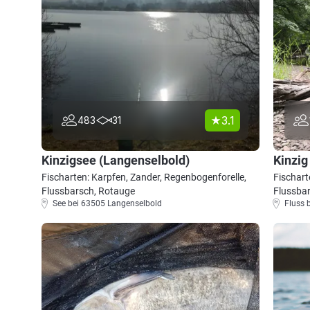
3.1
483
31
Kinzigsee (Langenselbold)
Kinzig
Fischarten: Karpfen, Zander, Regenbogenforelle,
Fischart
Flussbarsch, Rotauge
Flussba
See bei 63505 Langenselbold
Fluss 