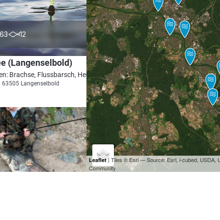
3.7
63
12
e (Langenselbold)
en: Brachse, Flussbarsch, Hecht, Rotauge
i 63505 Langenselbold
| Tiles © Esri — Source: Esri, i-cubed, USDA
Leaflet
Community
4.0
1785
489