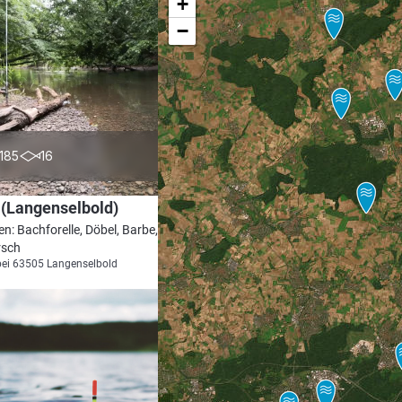
+
−
3.9
185
16
 (Langenselbold)
en: Bachforelle, Döbel, Barbe, Wels,
rsch
bei 63505 Langenselbold