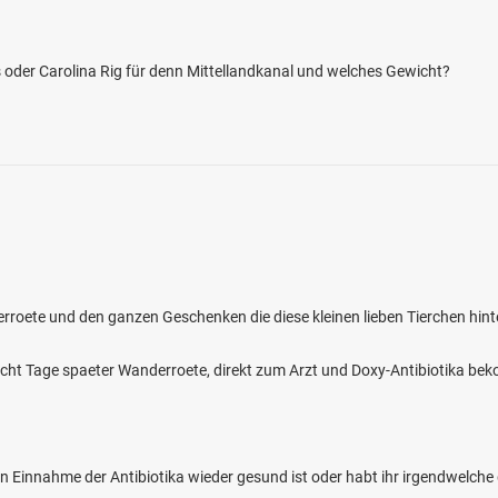
as oder Carolina Rig für denn Mittellandkanal und welches Gewicht?
4.0
1078
158
Hainburg)
en: Zander, Flussbarsch, Aal, Wels, Hecht
roete und den ganzen Geschenken die diese kleinen lieben Tierchen hint
bei 63538 Großkrotzenburg
ht Tage spaeter Wanderroete, direkt zum Arzt und Doxy-Antibiotika be
en Einnahme der Antibiotika wieder gesund ist oder habt ihr irgendwelch