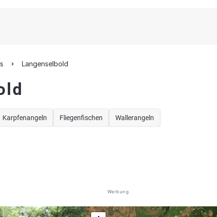
is
Langenselbold
old
Karpfenangeln
Fliegenfischen
Wallerangeln
Werbung