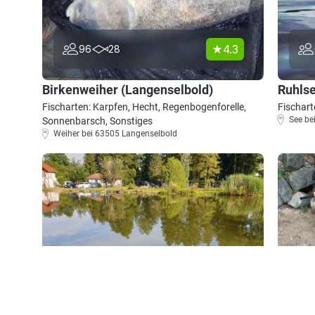
4.3
96
28
Birkenweiher (Langenselbold)
Ruhlse
Fischarten: Karpfen, Hecht, Regenbogenforelle,
Fischart
See be
Sonnenbarsch, Sonstiges
Weiher bei 63505 Langenselbold
0.0
26
0