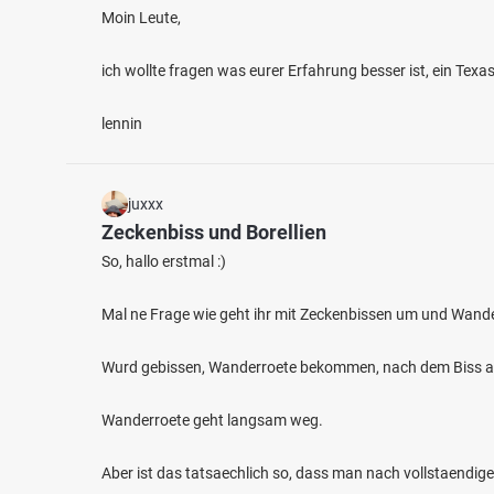
Moin Leute,
ich wollte fragen was eurer Erfahrung besser ist, ein Tex
lennin
4.3
1156
juxxx
162
Zeckenbiss und Borellien
So, hallo erstmal :)
Main (Seligenstadt)
Main (
Fischarten: Flussbarsch, Zander, Döbel, Wels, Aal
Fischart
Mal ne Frage wie geht ihr mit Zeckenbissen um und Wander
Fluss bei 63500 Seligenstadt
Fluss 
Wurd gebissen, Wanderroete bekommen, nach dem Biss ac
Wanderroete geht langsam weg.
Aber ist das tatsaechlich so, dass man nach vollstaendig