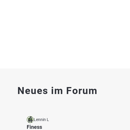
Teichanlage an der Gründau
Main 
Teich bei 63505 Langenselbold
Fischart
Fluss 
4.7
354
254
Neues im Forum
Nolteseen (Rodenbach)
Kinzig
Fischarten: Karpfen, Brachse, Regenbogenforelle,
Fischart
Schleie, Wels
Karpfen
See bei 63517 Rodenbach
Fluss 
Lennin L
Finess