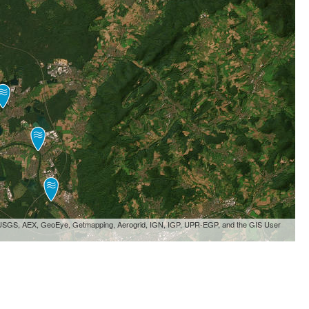
, USGS, AEX, GeoEye, Getmapping, Aerogrid, IGN, IGP, UPR-EGP, and the GIS User