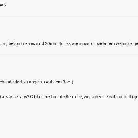
paß
ung bekommen es sind 20mm Boilies wie muss ich sie lagern wenn sie ge
5.0
56
7
nchener Bach (Lychen)
ochende dort zu angeln. (Auf dem Boot)
en: Bachforelle
ei 17279 Lychen
 Gewässer aus? Gibt es bestimmte Bereiche, wo sich viel Fisch aufhält (g