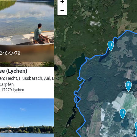
+
−
4.4
246
78
ee (Lychen)
en: Hecht, Flussbarsch, Aal, Brachse,
arpfen
i 17279 Lychen