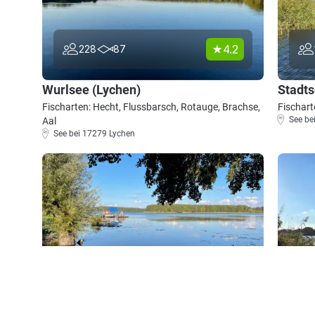
4.2
228
87
Wurlsee (Lychen)
Stadt
Fischarten: Hecht, Flussbarsch, Rotauge, Brachse,
Fischart
See be
Aal
See bei 17279 Lychen
4.3
171
38