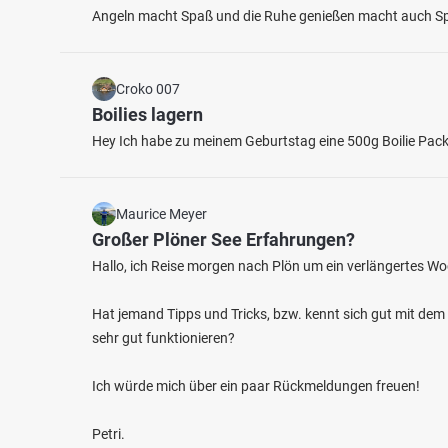
Angeln macht Spaß und die Ruhe genießen macht auch S
Croko 007
Boilies lagern
Hey Ich habe zu meinem Geburtstag eine 500g Boilie Pack
4.5
59
4
Maurice Meyer
Großer Plöner See Erfahrungen?
Tiefer See (Lychen)
Küstri
Hallo, ich Reise morgen nach Plön um ein verlängertes W
Fischarten: Flussbarsch
Fischart
See bei 17279 Lychen
Bach b
Hat jemand Tipps und Tricks, bzw. kennt sich gut mit dem
sehr gut funktionieren?
Ich würde mich über ein paar Rückmeldungen freuen!
Petri.