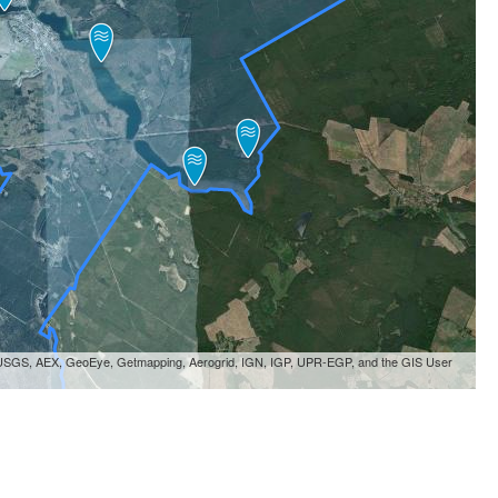
, USGS, AEX, GeoEye, Getmapping, Aerogrid, IGN, IGP, UPR-EGP, and the GIS User