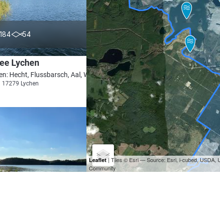
4.6
184
54
see Lychen
en: Hecht, Flussbarsch, Aal, Wels, Zander
i 17279 Lychen
| Tiles © Esri — Source: Esri, i-cubed, USDA
Leaflet
Community
4.6
132
76