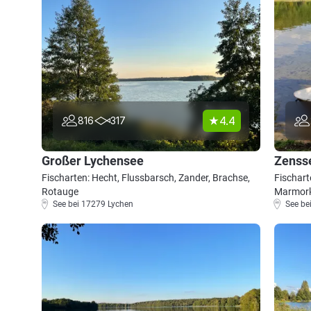
4.4
816
317
Großer Lychensee
Zenss
Fischarten: Hecht, Flussbarsch, Zander, Brachse,
Fischart
Rotauge
Marmork
See bei 17279 Lychen
See be