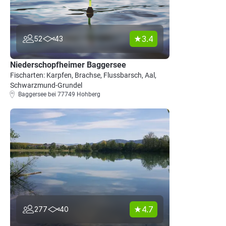
3.4
52
43
Niederschopfheimer Baggersee
Fischarten: Karpfen, Brachse, Flussbarsch, Aal,
Schwarzmund-Grundel
Baggersee bei 77749 Hohberg
4.7
277
40