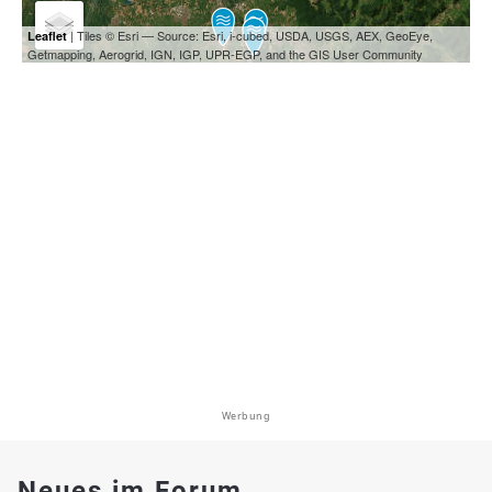
| Tiles © Esri — Source: Esri, i-cubed, USDA, USGS, AEX, GeoEye,
Leaflet
Getmapping, Aerogrid, IGN, IGP, UPR-EGP, and the GIS User Community
Werbung
Neues im Forum