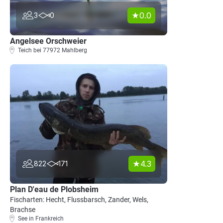
0.0
3
0
Angelsee Orschweier
Teich bei 77972 Mahlberg
4.3
822
171
Plan D'eau de Plobsheim
Fischarten: Hecht, Flussbarsch, Zander, Wels,
Brachse
See in Frankreich