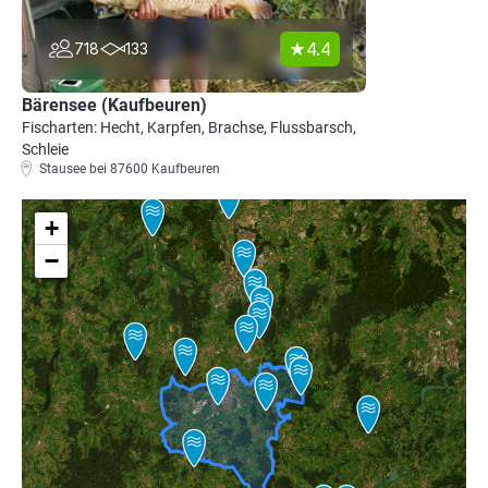
4.4
718
133
Bärensee (Kaufbeuren)
Fischarten: Hecht, Karpfen, Brachse, Flussbarsch,
Schleie
Stausee bei 87600 Kaufbeuren
+
−