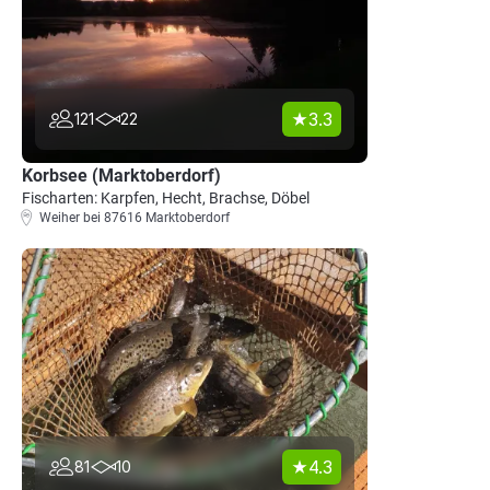
3.3
121
22
Korbsee (Marktoberdorf)
Fischarten: Karpfen, Hecht, Brachse, Döbel
Weiher bei 87616 Marktoberdorf
4.3
81
10