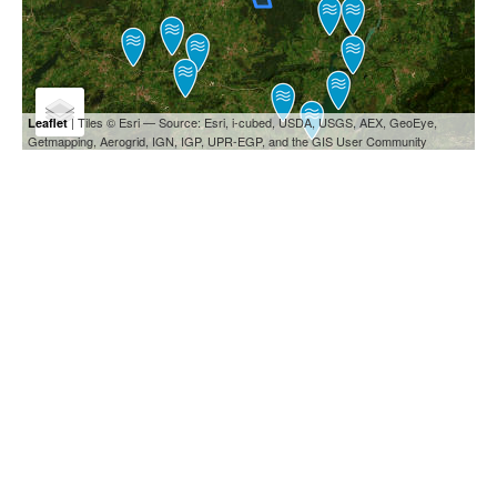
| Tiles © Esri — Source: Esri, i-cubed, USDA, USGS, AEX, GeoEye,
Leaflet
Getmapping, Aerogrid, IGN, IGP, UPR-EGP, and the GIS User Community