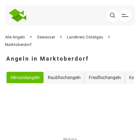
Alle Angeln
Gewässer
Landkreis Ostallgäu
Marktoberdorf
Angeln in Marktoberdorf
Allroundangeln
Raubfischangeln
Friedfischangeln
Karp
Werbung