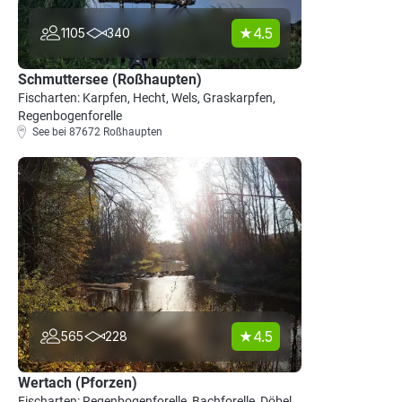
4.5
1105
340
Schmuttersee (Roßhaupten)
Fischarten: Karpfen, Hecht, Wels, Graskarpfen,
Regenbogenforelle
See bei 87672 Roßhaupten
4.5
565
228
Wertach (Pforzen)
Fischarten: Regenbogenforelle, Bachforelle, Döbel,