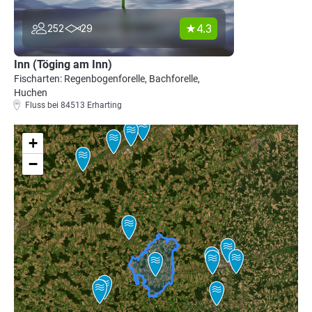
4.3
252
29
Inn (Töging am Inn)
Fischarten: Regenbogenforelle, Bachforelle,
Huchen
Fluss bei 84513 Erharting
+
−