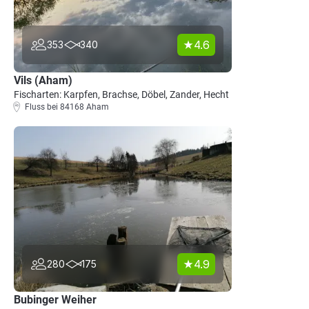
4.6
353
340
Vils (Aham)
Fischarten: Karpfen, Brachse, Döbel, Zander, Hecht
Fluss bei 84168 Aham
4.9
280
175
Bubinger Weiher