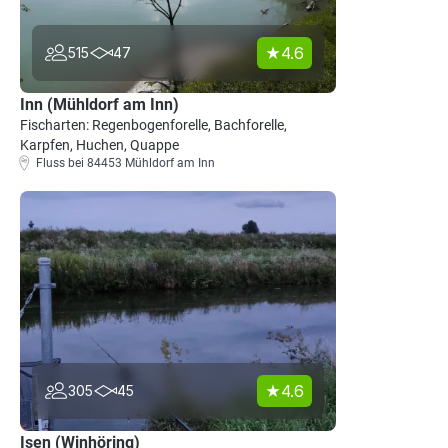
4.6
515
47
Inn (Mühldorf am Inn)
Fischarten: Regenbogenforelle, Bachforelle,
Karpfen, Huchen, Quappe
Fluss bei 84453 Mühldorf am Inn
4.6
305
45
Isen (Winhöring)