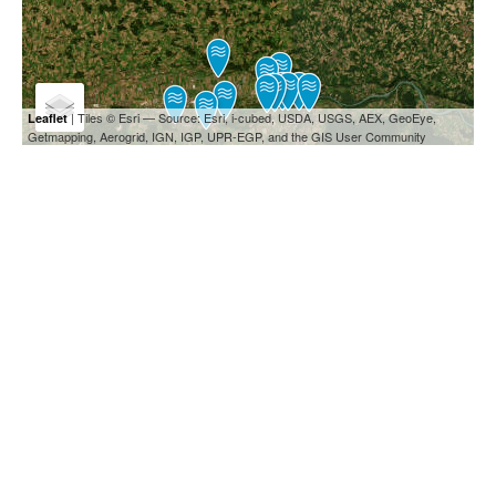
| Tiles © Esri — Source: Esri, i-cubed, USDA, USGS, AEX, GeoEye,
Leaflet
Getmapping, Aerogrid, IGN, IGP, UPR-EGP, and the GIS User Community