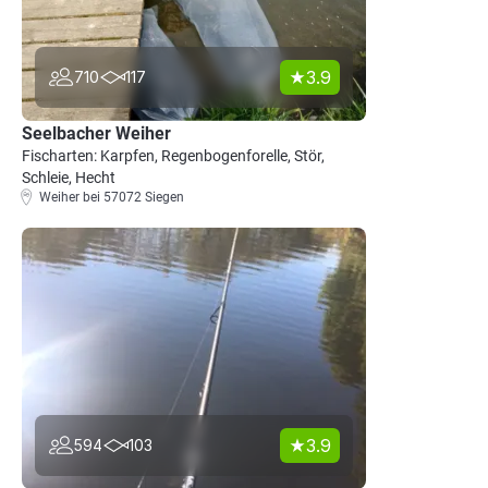
3.9
710
117
Seelbacher Weiher
Fischarten: Karpfen, Regenbogenforelle, Stör,
Schleie, Hecht
Weiher bei 57072 Siegen
3.9
594
103