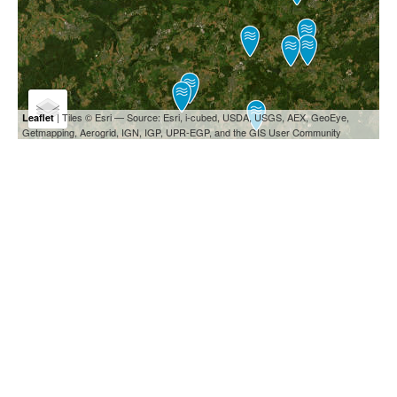
| Tiles © Esri — Source: Esri, i-cubed, USDA, USGS, AEX, GeoEye,
Leaflet
Getmapping, Aerogrid, IGN, IGP, UPR-EGP, and the GIS User Community