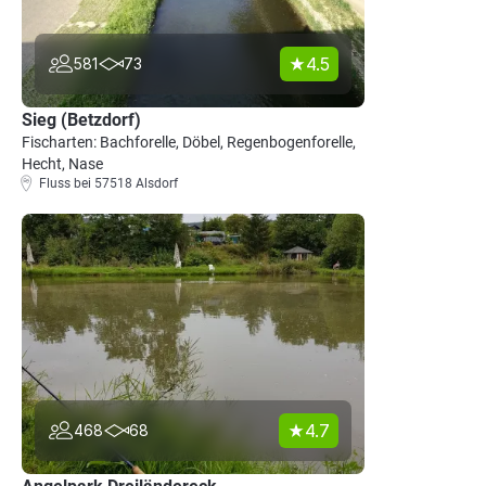
4.5
581
73
Sieg (Betzdorf)
Fischarten: Bachforelle, Döbel, Regenbogenforelle,
Hecht, Nase
Fluss bei 57518 Alsdorf
4.7
468
68