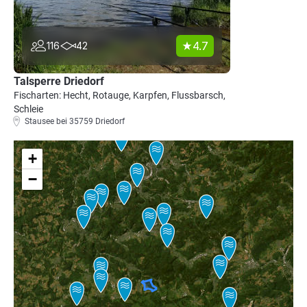
4.7
116
42
Talsperre Driedorf
Fischarten: Hecht, Rotauge, Karpfen, Flussbarsch,
Schleie
Stausee bei 35759 Driedorf
+
−