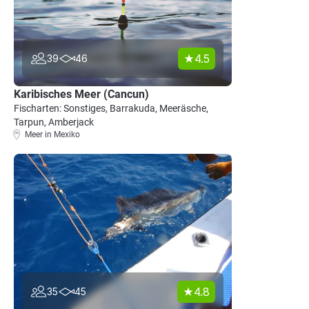
4.5
39
46
Karibisches Meer (Cancun)
Fischarten: Sonstiges, Barrakuda, Meeräsche,
Tarpun, Amberjack
Meer in Mexiko
4.8
35
45