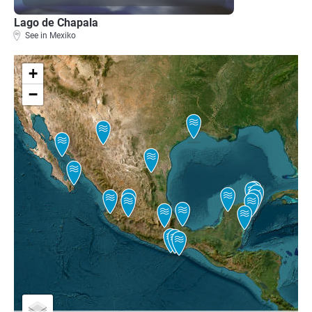
Lago de Chapala
See in Mexiko
+
−