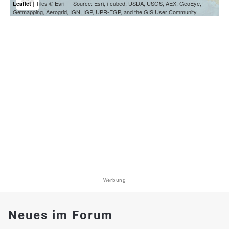
| Tiles © Esri — Source: Esri, i-cubed, USDA, USGS, AEX, GeoEye,
Leaflet
Getmapping, Aerogrid, IGN, IGP, UPR-EGP, and the GIS User Community
Werbung
Neues im Forum