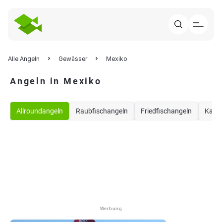
Alle Angeln
Gewässer
Mexiko
Angeln in Mexiko
Allroundangeln
Raubfischangeln
Friedfischangeln
Karp
Werbung