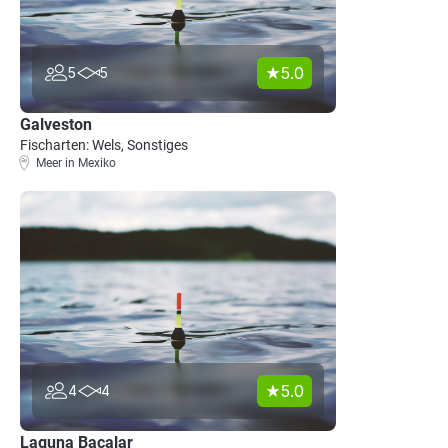
5.0
5
5
Galveston
Fischarten: Wels, Sonstiges
Meer in Mexiko
5.0
4
4
Laguna Bacalar