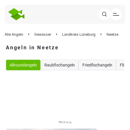
Alle Angeln
Gewässer
Landkreis Lüneburg
Neetze
Angeln in Neetze
Allroundangeln
Raubfischangeln
Friedfischangeln
Flieg
Werbung