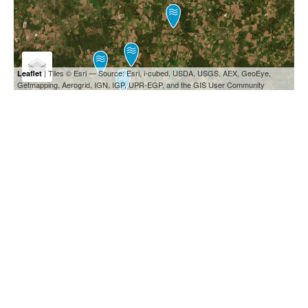
| Tiles © Esri — Source: Esri, i-cubed, USDA, USGS, AEX, GeoEye,
Leaflet
Getmapping, Aerogrid, IGN, IGP, UPR-EGP, and the GIS User Community