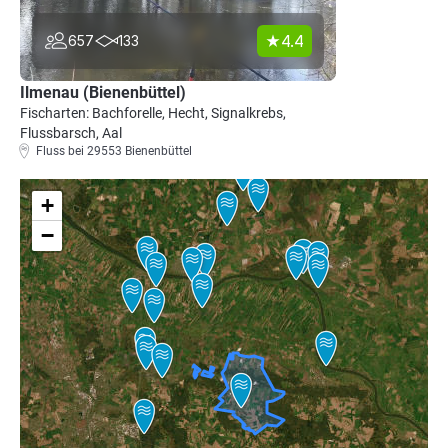
4.4
657
133
Ilmenau (Bienenbüttel)
Fischarten: Bachforelle, Hecht, Signalkrebs,
Flussbarsch, Aal
Fluss bei 29553 Bienenbüttel
+
−