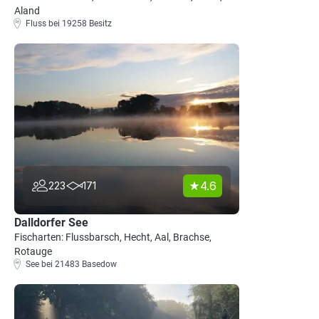
Aland
Fluss bei 19258 Besitz
4.6
223
171
Dalldorfer See
Fischarten: Flussbarsch, Hecht, Aal, Brachse,
Rotauge
See bei 21483 Basedow