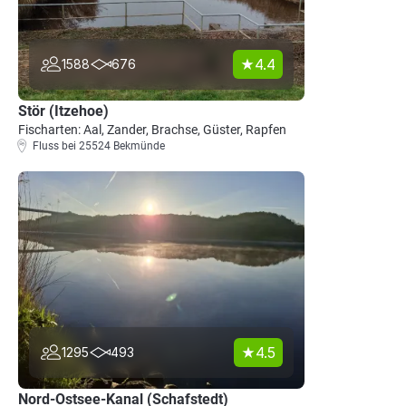
4.4
1588
676
Stör (Itzehoe)
Fischarten: Aal, Zander, Brachse, Güster, Rapfen
Fluss bei 25524 Bekmünde
4.5
1295
493
Nord-Ostsee-Kanal (Schafstedt)