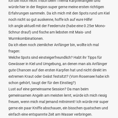
Ich bin noch recht frisch beim Thema Karpfenangeln und
würde hier in der Region super gerne meine ersten richtigen
Erfahrungen sammeln. Da ich mich mit den Spots rund um Kiel
noch nicht so gut auskenne, hoffe ich auf eure Hilfe!
Ich angle aktuell mit der Feederrute (habe eine 0.25er Mono-
Schnur drauf) und fische am liebsten mit Mais- und
Wurmkombinationen.
Da ich eben noch ziemlicher Anfänger bin, wollte ich mal
fragen:
Welche Spots sind einsteigerfreundlich? Habt ihr Tipps für
Gewässer in Kiel und Umgebung, an denen man als Anfänger
gute Chancen auf den ersten Karpfen hat und nicht direkt im
extremen Kraut oder Geäst festsitzt? (Vom Rosensee habe ich
schon gehört, taugt der für den Einstieg?)
Lust auf eine gemeinsame Session? Da man beim
gemeinsamen Angeln am meisten lernt, würde ich mich riesig
freuen, wenn mich mal jemand mitnimmt! Ich würde mir super
gerne ein paar Kniffe abschauen, ein bisschen quatschen und
einfach eine entspannte Zeit am Wasser verbringen.