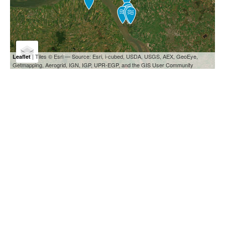
| Tiles © Esri — Source: Esri, i-cubed, USDA, USGS, AEX, GeoEye,
Leaflet
Getmapping, Aerogrid, IGN, IGP, UPR-EGP, and the GIS User Community