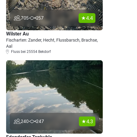
4.4
705
257
Wilster Au
Fischarten: Zander, Hecht, Flussbarsch, Brachse,
Aal
Fluss bei 25554 Bekdorf
4.3
240
247