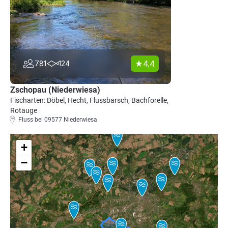
4.4
781
124
Zschopau (Niederwiesa)
Fischarten: Döbel, Hecht, Flussbarsch, Bachforelle,
Rotauge
Fluss bei 09577 Niederwiesa
+
−