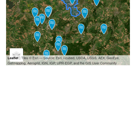
| Tiles © Esri — Source: Esri, i-cubed, USDA, USGS, AEX, GeoEye,
Leaflet
Getmapping, Aerogrid, IGN, IGP, UPR-EGP, and the GIS User Community