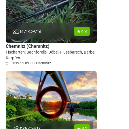
4.4
1471
719
Chemnitz (Chemnitz)
Fischarten: Bachforelle, Döbel, Flussbarsch, Barbe,
Karpfen
Fluss bei 09111 Chemnitz
4.2
1185
517