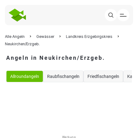
Alle Angeln
Gewässer
Landkreis Erzgebirgskreis
Neukirchen/Erzgeb.
Angeln in Neukirchen/Erzgeb.
Allroundangeln
Raubfischangeln
Friedfischangeln
Karp
Werbung