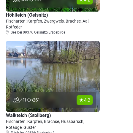
Höhlteich (Oelsnitz)
Fischarten: Karpfen, Zwergwels, Brachse, Aal,
Rotfeder
See bei 09376 Oelsnitz/Erzgebirge
4.2
411
261
Walkteich (Stollberg)
Fischarten: Karpfen, Brachse, Flussbarsch,
Rotauge, Güster
Teich bei 09366 Niederdorf