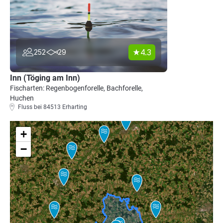
4.3
252
29
Inn (Töging am Inn)
Fischarten: Regenbogenforelle, Bachforelle,
Huchen
Fluss bei 84513 Erharting
+
−