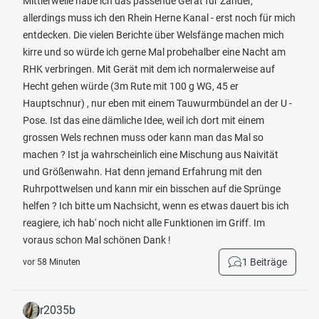
Mittlerweile habe ich das passende Gerät für Zander,
allerdings muss ich den Rhein Herne Kanal - erst noch für mich
entdecken. Die vielen Berichte über Welsfänge machen mich
kirre und so würde ich gerne Mal probehalber eine Nacht am
RHK verbringen. Mit Gerät mit dem ich normalerweise auf
Hecht gehen würde (3m Rute mit 100 g WG, 45 er
Hauptschnur) , nur eben mit einem Tauwurmbündel an der U -
Pose. Ist das eine dämliche Idee, weil ich dort mit einem
grossen Wels rechnen muss oder kann man das Mal so
machen ? Ist ja wahrscheinlich eine Mischung aus Naivität
und Größenwahn. Hat denn jemand Erfahrung mit den
Ruhrpottwelsen und kann mir ein bisschen auf die Sprünge
helfen ? Ich bitte um Nachsicht, wenn es etwas dauert bis ich
reagiere, ich hab' noch nicht alle Funktionen im Griff. Im
voraus schon Mal schönen Dank !
1 Beiträge
vor 58 Minuten
r2035b