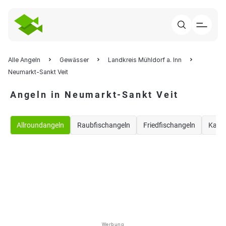
Alle Angeln
Gewässer
Landkreis Mühldorf a. Inn
Neumarkt-Sankt Veit
Angeln in Neumarkt-Sankt Veit
Allroundangeln
Raubfischangeln
Friedfischangeln
Karp
Werbung