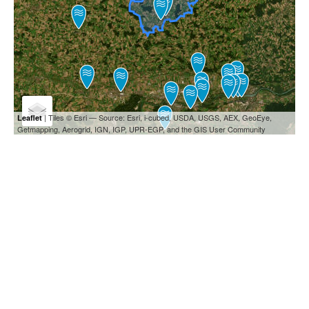
| Tiles © Esri — Source: Esri, i-cubed, USDA, USGS, AEX, GeoEye,
Leaflet
Getmapping, Aerogrid, IGN, IGP, UPR-EGP, and the GIS User Community