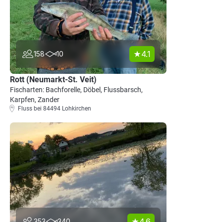
4.1
158
10
Rott (Neumarkt-St. Veit)
Fischarten: Bachforelle, Döbel, Flussbarsch,
Karpfen, Zander
Fluss bei 84494 Lohkirchen
4.6
353
340