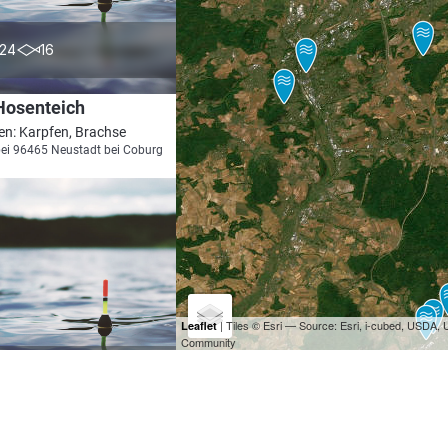
5.0
24
16
Hosenteich
en: Karpfen, Brachse
bei 96465 Neustadt bei Coburg
| Tiles © Esri — Source: Esri, i-cubed, USDA
Leaflet
Community
5.0
17
5
bachteich