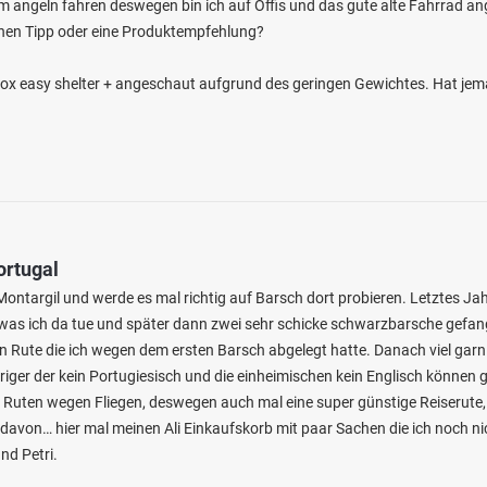
m angeln fahren deswegen bin ich auf Offis und das gute alte Fahrrad ange
nen Tipp oder eine Produktempfehlung?
Fox easy shelter + angeschaut aufgrund des geringen Gewichtes. Hat je
ortugal
ontargil und werde es mal richtig auf Barsch dort probieren. Letztes Jah
as ich da tue und später dann zwei sehr schicke schwarzbarsche gefange
n Rute die ich wegen dem ersten Barsch abgelegt hatte. Danach viel garn
riger der kein Portugiesisch und die einheimischen kein Englisch können 
 Ruten wegen Fliegen, deswegen auch mal eine super günstige Reiserute
davon… hier mal meinen Ali Einkaufskorb mit paar Sachen die ich noch ni
d Petri.