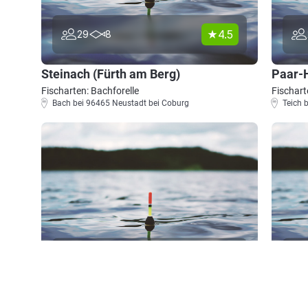
4.5
29
8
Steinach (Fürth am Berg)
Paar-
Fischarten: Bachforelle
Fischart
Bach bei 96465 Neustadt bei Coburg
Teich 
5.0
23
9
Röden (Neustadt bei Coburg)
Rotten