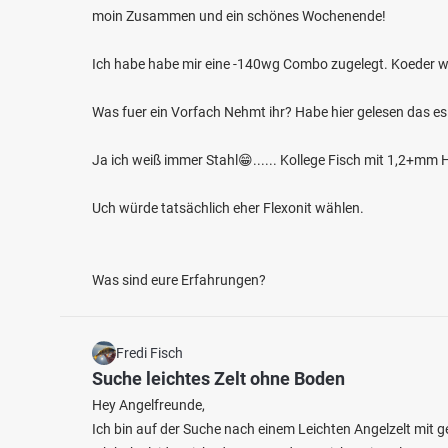
moin Zusammen und ein schönes Wochenende!
Ich habe habe mir eine -140wg Combo zugelegt. Koeder w
Was fuer ein Vorfach Nehmt ihr? Habe hier gelesen das es
0.0
8
0
Ja ich weiß immer Stahl😁...... Kollege Fisch mit 1,2+m
Waldfriedensee (Neustadt b. Coburg)
Main (
See bei 96465 Neustadt bei Coburg
Uch würde tatsächlich eher Flexonit wählen.
Fischart
Brachse
Fluss 
Was sind eure Erfahrungen?
Fredi Fisch
Suche leichtes Zelt ohne Boden
Hey Angelfreunde,
Ich bin auf der Suche nach einem Leichten Angelzelt mit g