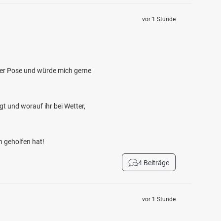
vor 1 Stunde
t der Pose und würde mich gerne
t und worauf ihr bei Wetter,
n geholfen hat!
4 Beiträge
vor 1 Stunde