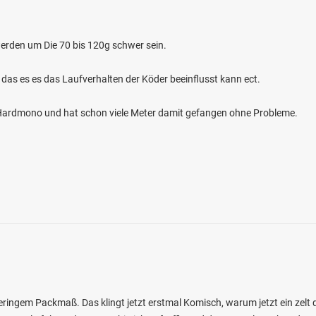
erden um Die 70 bis 120g schwer sein.
 das es es das Laufverhalten der Köder beeinflusst kann ect.
4.5
822
455
m Hardmono und hat schon viele Meter damit gefangen ohne Probleme.
Lichtenfels)
en: Karpfen, Flussbarsch, Hecht, Wels,
bei 96215 Lichtenfels
eringem Packmaß. Das klingt jetzt erstmal Komisch, warum jetzt ein zelt d