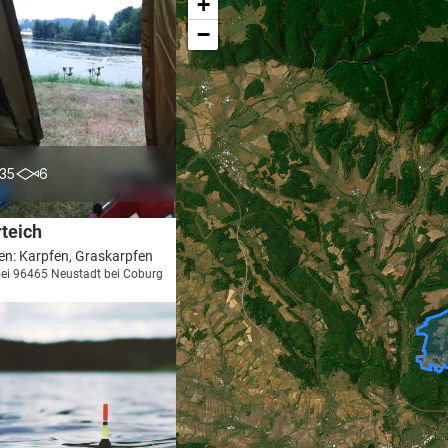
+
−
5.0
35
6
teich
en: Karpfen, Graskarpfen
bei 96465 Neustadt bei Coburg