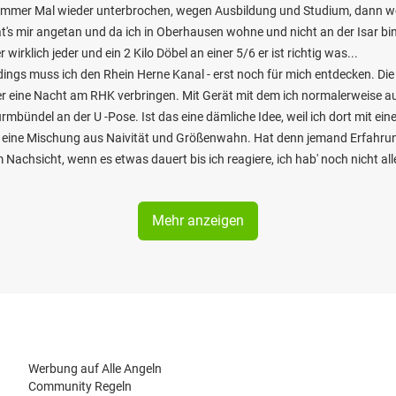
nn immer Mal wieder unterbrochen, wegen Ausbildung und Studium, dann we
hat's mir angetan und da ich in Oberhausen wohne und nicht an der Isar bin
rklich jeder und ein 2 Kilo Döbel an einer 5/6 er ist richtig was...
rdings muss ich den Rhein Herne Kanal - erst noch für mich entdecken. Die
er eine Nacht am RHK verbringen. Mit Gerät mit dem ich normalerweise 
mbündel an der U -Pose. Ist das eine dämliche Idee, weil ich dort mit e
h eine Mischung aus Naivität und Größenwahn. Hat denn jemand Erfahru
m Nachsicht, wenn es etwas dauert bis ich reagiere, ich hab' noch nicht al
Mehr anzeigen
Werbung auf Alle Angeln
Community Regeln