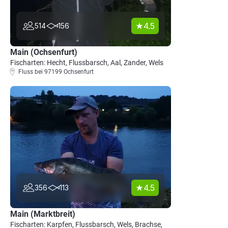
4.5
514
156
Main (Ochsenfurt)
Fischarten: Hecht, Flussbarsch, Aal, Zander, Wels
Fluss bei 97199 Ochsenfurt
4.5
356
113
Main (Marktbreit)
Fischarten: Karpfen, Flussbarsch, Wels, Brachse,