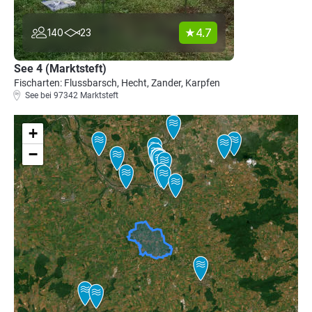
4.7
140
23
See 4 (Marktsteft)
Fischarten: Flussbarsch, Hecht, Zander, Karpfen
See bei 97342 Marktsteft
+
−