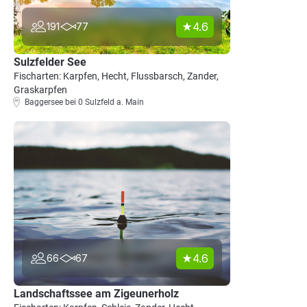
4.6
191
77
Sulzfelder See
Fischarten: Karpfen, Hecht, Flussbarsch, Zander,
Graskarpfen
Baggersee bei 0 Sulzfeld a. Main
4.6
66
67
Landschaftssee am Zigeunerholz