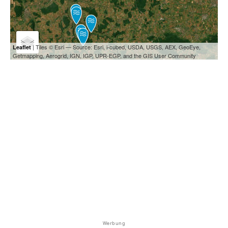
| Tiles © Esri — Source: Esri, i-cubed, USDA, USGS, AEX, GeoEye,
Leaflet
Getmapping, Aerogrid, IGN, IGP, UPR-EGP, and the GIS User Community
Werbung