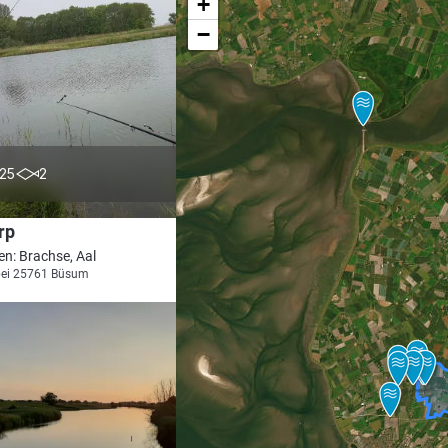
+
−
4.0
25
2
rp
en: Brachse, Aal
bei 25761 Büsum