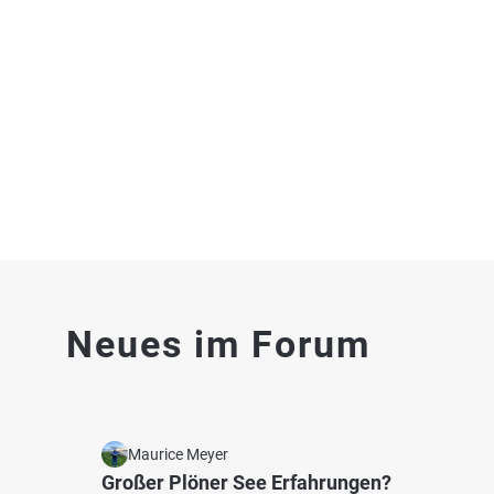
Nordermiele
Barsfl
Fischarten: Hecht, Flussbarsch, Brachse, Zander,
Fischart
Aland
Graskar
Fluss bei 25704 Bargenstedt
Teich 
4.2
57
48
Neues im Forum
Nesserdeicher Aue
Süder
Fischarten: Brachse, Rotfeder, Rotauge, Aal, Aland
Fischart
Graben bei 25774 Groven
Rotauge
Fluss 
Maurice Meyer
Großer Plöner See Erfahrungen?