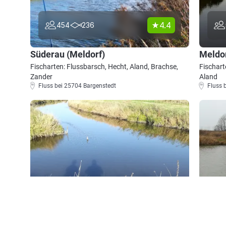
4.4
454
236
Süderau (Meldorf)
Meldo
Fischarten: Flussbarsch, Hecht, Aland, Brachse,
Fischart
Zander
Aland
Fluss bei 25704 Bargenstedt
Fluss 
4.6
193
66