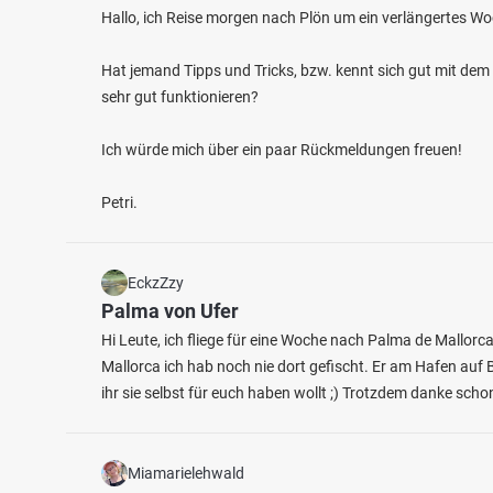
Hallo, ich Reise morgen nach Plön um ein verlängertes W
Hat jemand Tipps und Tricks, bzw. kennt sich gut mit dem
sehr gut funktionieren?
Ich würde mich über ein paar Rückmeldungen freuen!
Petri.
4.0
278
32
Neuer Meldorfer Hafen
Eider 
EckzZzy
Fischarten: Hering, Aal, Brachse
Fischart
Palma von Ufer
Hafen bei 25704 Bargenstedt
Brachse
Fluss 
Hi Leute, ich fliege für eine Woche nach Palma de Mallo
Mallorca ich hab noch nie dort gefischt. Er am Hafen auf
ihr sie selbst für euch haben wollt ;) Trotzdem danke schon
Miamarielehwald