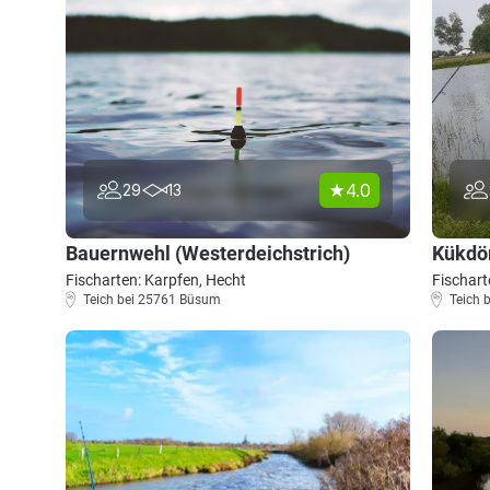
4.0
29
13
Bauernwehl (Westerdeichstrich)
Kükdö
Fischarten: Karpfen, Hecht
Fischart
Teich bei 25761 Büsum
Teich 