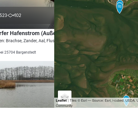
4.6
523
102
rfer Hafenstrom (Außenmiele)
en: Brachse, Zander, Aal, Flussbarsch,
bei 25704 Bargenstedt
| Tiles © Esri — Source: Esri, i-cubed, USDA
Leaflet
Community
4.6
173
64