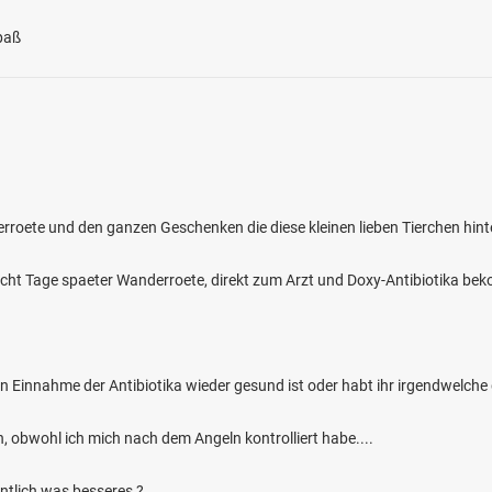
paß
roete und den ganzen Geschenken die diese kleinen lieben Tierchen hint
ht Tage spaeter Wanderroete, direkt zum Arzt und Doxy-Antibiotika be
en Einnahme der Antibiotika wieder gesund ist oder habt ihr irgendwelch
ah, obwohl ich mich nach dem Angeln kontrolliert habe....
entlich was besseres ?