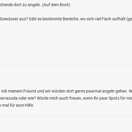
ochende dort zu angeln. (Auf dem Boot)
 Gewässer aus? Gibt es bestimmte Bereiche, wo sich viel Fisch aufhält (g
3.6
298
27
(Tönning)
en: Aal, Hecht, Flussbarsch, Zander,
bei 25774 Groven
rca mit meinem Freund und wir würden dort gerne paarmal angeln gehen.
 Barracuda oder wie? Würde mich auch freuen, wenn ihr paar Spots für m
 mal für eure Hilfe.