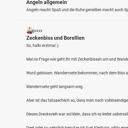
Angeln allgemein
Angeln macht Spaß und die Ruhe genießen macht auch S
juxxx
Zeckenbiss und Borellien
So, hallo erstmal :)
Mal ne Frage wie geht ihr mit Zeckenbissen um und Wander
Wurd gebissen, Wanderroete bekommen, nach dem Biss ac
Wanderroete geht langsam weg.
Aber ist das tatsaechlich so, dass man nach vollstaendig
Dieses Drecksvieh war sol klein, dass ich es leider uebers
Deet oder so aehnlich benutze ich fuer Kleidung, gibts eig