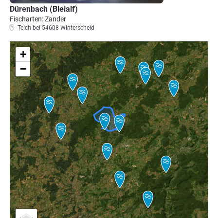
Dürenbach (Bleialf)
Fischarten: Zander
Teich bei 54608 Winterscheid
+
−