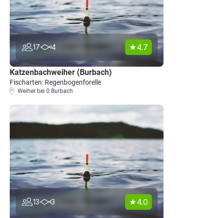
4.7
17
4
Katzenbachweiher (Burbach)
Fischarten: Regenbogenforelle
Weiher bei 0 Burbach
4.0
13
3