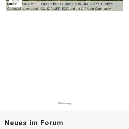
| Tiles © Esri — Source: Esri, i-cubed, USDA, USGS, AEX, GeoEye,
Leaflet
Getmapping, Aerogrid, IGN, IGP, UPR-EGP, and the GIS User Community
Werbung
Neues im Forum