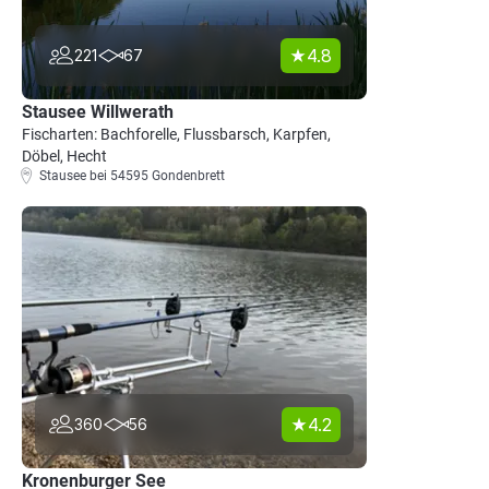
4.8
221
67
Stausee Willwerath
Fischarten: Bachforelle, Flussbarsch, Karpfen,
Döbel, Hecht
Stausee bei 54595 Gondenbrett
4.2
360
56
Kronenburger See