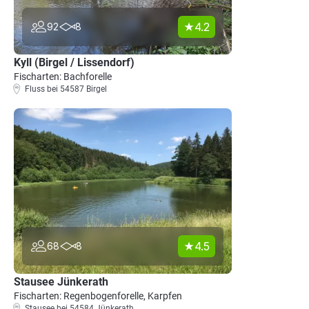
4.2
92
8
Kyll (Birgel / Lissendorf)
Fischarten: Bachforelle
Fluss bei 54587 Birgel
4.5
68
8
Stausee Jünkerath
Fischarten: Regenbogenforelle, Karpfen
Stausee bei 54584 Jünkerath