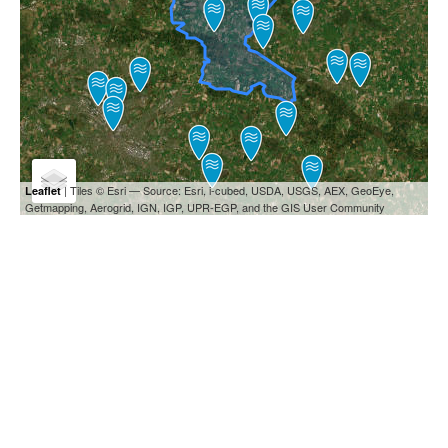
| Tiles © Esri — Source: Esri, i-cubed, USDA, USGS, AEX, GeoEye,
Leaflet
Getmapping, Aerogrid, IGN, IGP, UPR-EGP, and the GIS User Community