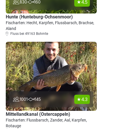
4.5
830
160
Hunte (Hunteburg-Ochsenmoor)
Fischarten: Hecht, Karpfen, Flussbarsch, Brachse,
Aland
Fluss bei 49163 Bohmte
4.3
1001
145
Mittellandkanal (Ostercappeln)
Fischarten: Flussbarsch, Zander, Aal, Karpfen,
Rotauge