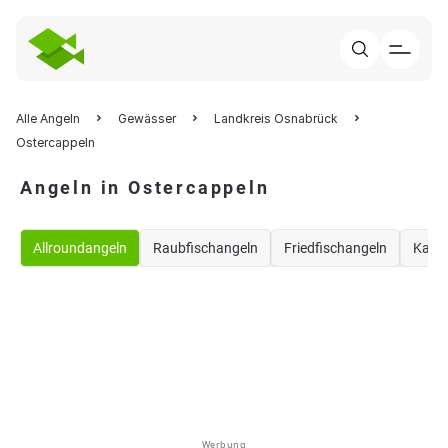
Alle Angeln
Gewässer
Landkreis Osnabrück
Ostercappeln
Angeln in Ostercappeln
Allroundangeln
Raubfischangeln
Friedfischangeln
Karp
Werbung