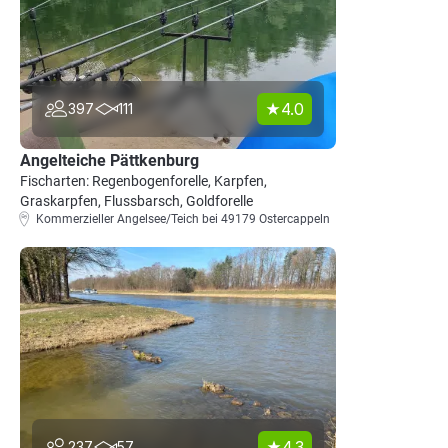
4.0
397
111
Angelteiche Pättkenburg
Fischarten: Regenbogenforelle, Karpfen,
Graskarpfen, Flussbarsch, Goldforelle
Kommerzieller Angelsee/Teich bei 49179 Ostercappeln
4.3
237
57