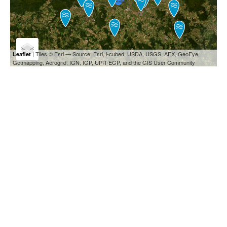
| Tiles © Esri — Source: Esri, i-cubed, USDA, USGS, AEX, GeoEye,
Leaflet
Getmapping, Aerogrid, IGN, IGP, UPR-EGP, and the GIS User Community