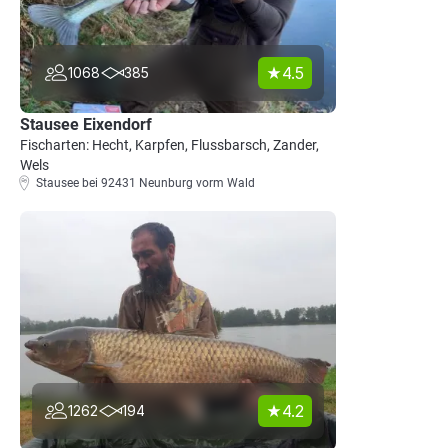
4.5
1068
385
Stausee Eixendorf
Fischarten: Hecht, Karpfen, Flussbarsch, Zander,
Wels
Stausee bei 92431 Neunburg vorm Wald
4.2
1262
194