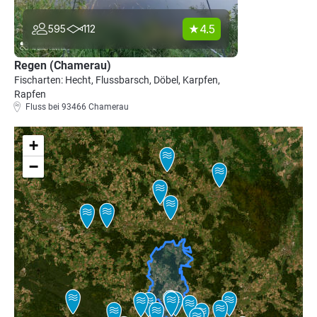
4.5
595
112
Regen (Chamerau)
Fischarten: Hecht, Flussbarsch, Döbel, Karpfen,
Rapfen
Fluss bei 93466 Chamerau
+
−