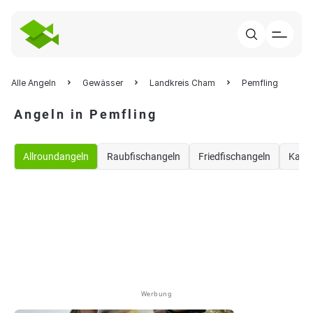
Alle Angeln
Gewässer
Landkreis Cham
Pemfling
Angeln in Pemfling
Allroundangeln
Raubfischangeln
Friedfischangeln
Karp
Werbung