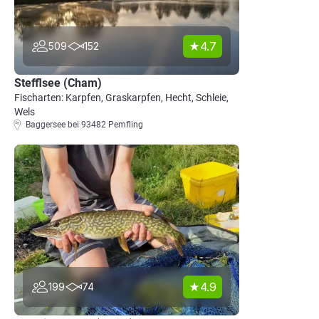
4.7
509
152
Stefflsee (Cham)
Fischarten: Karpfen, Graskarpfen, Hecht, Schleie,
Wels
Baggersee bei 93482 Pemfling
4.9
199
74